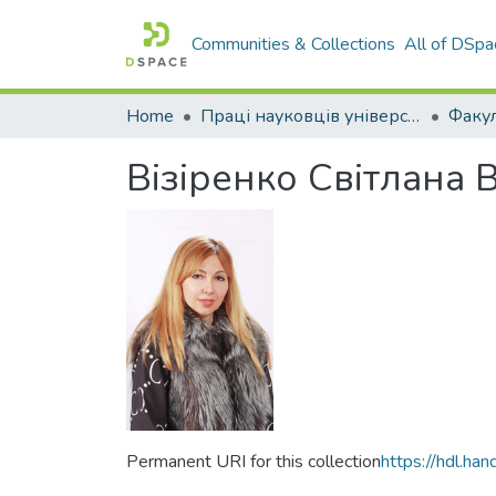
Communities & Collections
All of DSpa
Home
Праці науковців університету
Візіренко Світлана 
Permanent URI for this collection
https://hdl.h