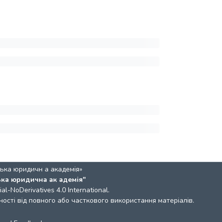
ька юридичн а академія»
ька юридична ак адемія"
l-NoDerivatives 4.0 International
.
ості від повного або часткового використання матеріалів.