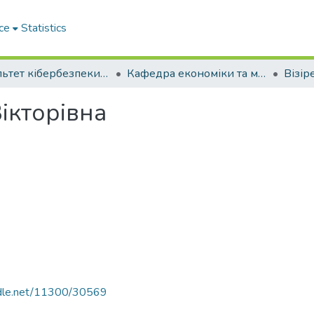
ce
Statistics
Факультет кібербезпеки та інформаційних технологій
Кафедра економіки та менеджменту
Вікторівна
andle.net/11300/30569