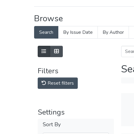
Browse
Search
By Issue Date
By Author
Se
Filters
Reset filters
Settings
Sort By