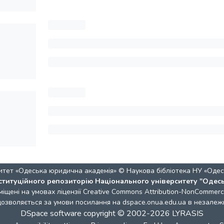
итет «Одеська юридична академія» © Наукова бібліотека НУ «Одес
ституційного репозиторію Національного університету "Одес
міщені на умовах ліцензії
Creative Commons Attribution-NonCommercia
 дозволяється за умови посилання на dspace.onua.edu.ua в незалежн
DSpace software
copyright © 2002-2026
LYRASIS