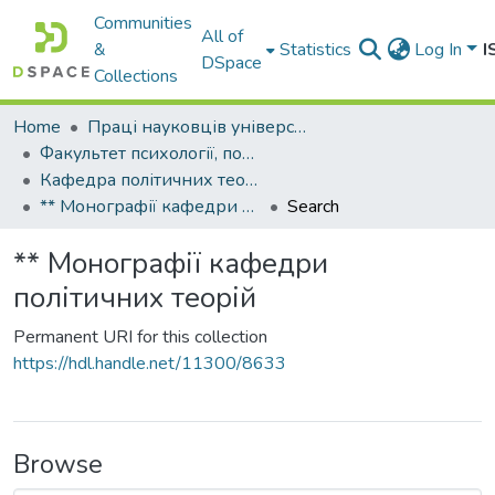
Communities
All of
&
Statistics
Log In
I
DSpace
Collections
Home
Праці науковців університету
Факультет психології, політології та соціології
Кафедра політичних теорій
** Монографії кафедри політичних теорій
Search
** Монографії кафедри
політичних теорій
Permanent URI for this collection
https://hdl.handle.net/11300/8633
Browse