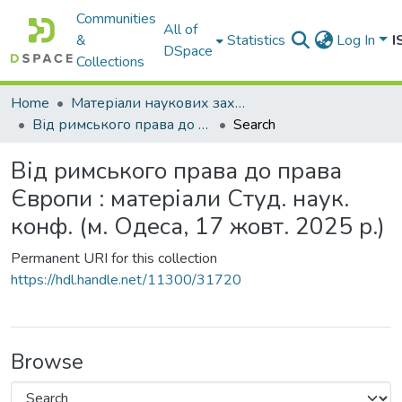
Communities
All of
&
Statistics
Log In
I
DSpace
Collections
Home
Матеріали наукових заходів
Від римського права до права Європи : матеріали Студ. наук. конф. (м. Одеса, 17 жовт. 2025 р.)
Search
Від римського права до права
Європи : матеріали Студ. наук.
конф. (м. Одеса, 17 жовт. 2025 р.)
Permanent URI for this collection
https://hdl.handle.net/11300/31720
Browse