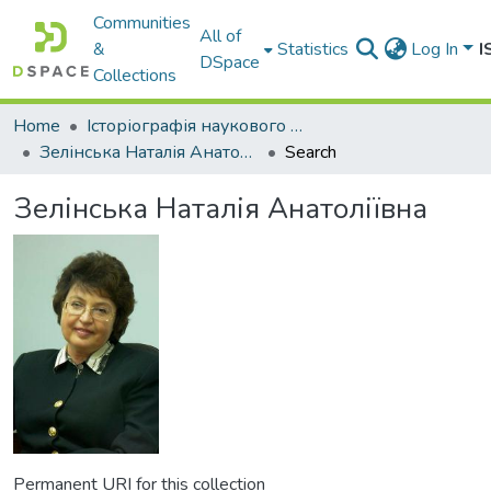
Communities
All of
&
Statistics
Log In
I
DSpace
Collections
Home
Історіографія наукового надбання НУ "ОЮА"
Зелінська Наталія Анатоліївна
Search
Зелінська Наталія Анатоліївна
Permanent URI for this collection