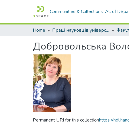
Communities & Collections
All of DSpa
Home
Праці науковців університету
Добровольська Вол
Permanent URI for this collection
https://hdl.h