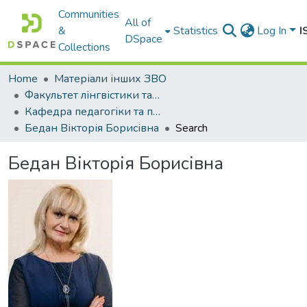
Communities
All of
&
Statistics
Log In
I
DSpace
Collections
Home
Матеріали інших ЗВО
Факультет лінгвістики та перекладу Міжнародного університету
Кафедра педагогіки та психології
Бедан Вікторія Борисівна
Search
Бедан Вікторія Борисівна