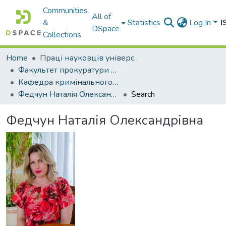
Communities
All of
&
Statistics
Log In
I
DSpace
Collections
Home
Праці науковців університету
Факультет прокуратури та слідства (кримінальної юстиції)
Кафедра кримінального процесу
Федчун Наталія Олександрівна
Search
Федчун Наталія Олександрівна