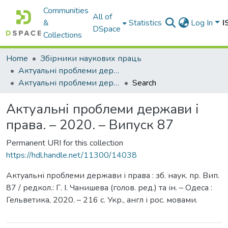
Communities
All of
&
Statistics
Log In
I
DSpace
Collections
Home
Збірники наукових праць
Актуальні проблеми держави і права
Актуальні проблеми держави і права. – 2020. – Випуск 87
Search
Актуальні проблеми держави і
права. – 2020. – Випуск 87
Permanent URI for this collection
https://hdl.handle.net/11300/14038
Актуальні проблеми держави і права : зб. наук. пр. Вип.
87 / редкол.: Г. I. Чанишева (голов. ред.) та ін. – Одеса :
Гельветика, 2020. – 216 с. Укр., англ і рос. мовами.