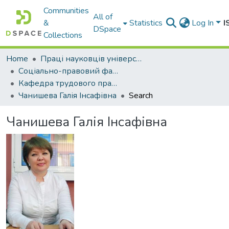
Communities
All of
&
Statistics
Log In
I
DSpace
Collections
Home
Праці науковців університету
Соціально-правовий факультет
Кафедра трудового права та права соціального забезпечення
Чанишева Галія Інсафівна
Search
Чанишева Галія Інсафівна