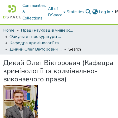
Communities
All of
&
Statistics
Log In
I
DSpace
Collections
Home
Праці науковців університету
Факультет прокуратури та слідства (кримінальної юстиції)
Кафедра кримінології та кримінально-виконавчого права
Дикий Олег Вікторович (Кафедра кримінології та кримінально-виконавчого права)
Search
Дикий Олег Вікторович (Кафедра
кримінології та кримінально-
виконавчого права)