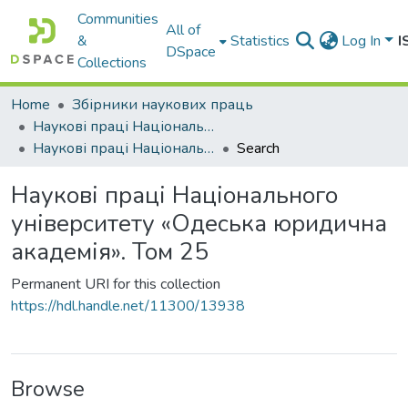
Communities
All of
&
Statistics
Log In
I
DSpace
Collections
Home
Збірники наукових праць
Наукові праці Національного університету «Одеська юридична академія»
Наукові праці Національного університету «Одеська юридична академія». Том 25
Search
Наукові праці Національного
університету «Одеська юридична
академія». Том 25
Permanent URI for this collection
https://hdl.handle.net/11300/13938
Browse