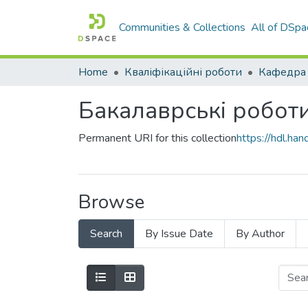
Communities & Collections
All of DSpa
Home
Кваліфікаційні роботи
Бакалаврські робот
Permanent URI for this collection
https://hdl.h
Browse
Search
By Issue Date
By Author