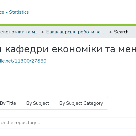
ce
Statistics
Кафедра економіки та менеджменту
Бакалаврські роботи кафедри економіки та менеджменту 2024 рік
Search
и кафедри економіки та ме
andle.net/11300/27850
By Title
By Subject
By Subject Category