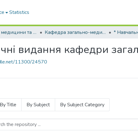
ce
Statistics
Факультет медицини та громадського здоров'я Міжнародного університету
Кафедра загально-медичних наук
чні видання кафедри зага
andle.net/11300/24570
By Title
By Subject
By Subject Category