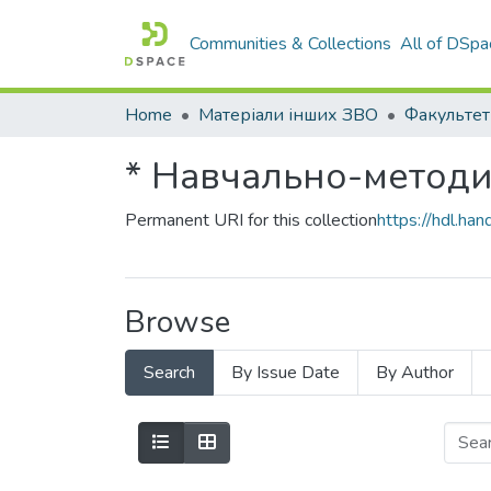
Communities & Collections
All of DSpa
Home
Матеріали інших ЗВО
* Навчально-методи
Permanent URI for this collection
https://hdl.h
Browse
Search
By Issue Date
By Author