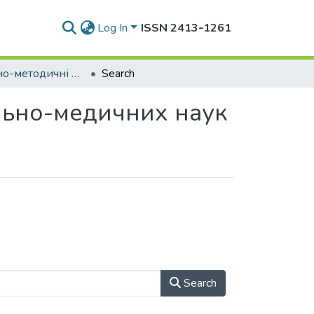
Log In
ISSN 2413‑1261
* Навчально-методичні видання кафедри загально-медичних наук
Search
льно-медичних наук
Search