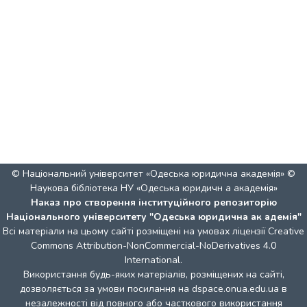
© Національний університет «Одеська юридична академія» ©
Наукова бібліотека НУ «Одеська юридичн а академія»
Наказ про створення інституційного репозиторію
Національного університету "Одеська юридична ак адемія"
Всі матеріали на цьому сайті розміщені на умовах ліцензії
Creative
Commons Attribution-NonCommercial-NoDerivatives 4.0
International
.
Використання будь-яких матеріалів, розміщених на сайті,
дозволяється за умови посилання на dspace.onua.edu.ua в
незалежності від повного або часткового використання