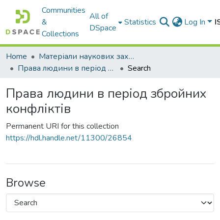
Communities
All of
&
Statistics
Log In
I
DSpace
Collections
Home
Матеріали наукових заходів
Права людини в період збройних конфліктів
Search
Права людини в період збройних
конфліктів
Permanent URI for this collection
https://hdl.handle.net/11300/26854
Browse