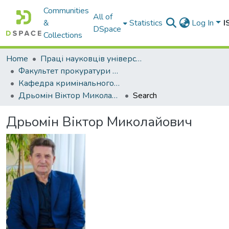
Communities
All of
&
Statistics
Log In
I
DSpace
Collections
Home
Праці науковців університету
Факультет прокуратури та слідства (кримінальної юстиції)
Кафедра кримінального процесу
Дрьомін Віктор Миколайович
Search
Дрьомін Віктор Миколайович