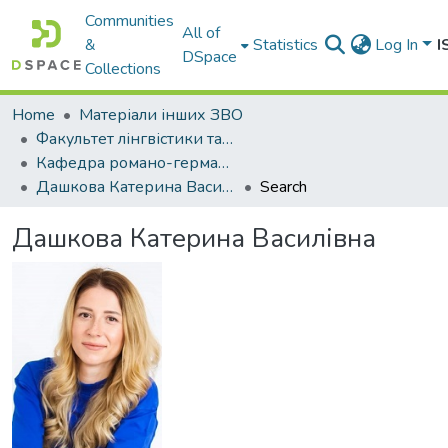
Communities
All of
&
Statistics
Log In
I
DSpace
Collections
Home
Матеріали інших ЗВО
Факультет лінгвістики та перекладу Міжнародного університету
Кафедра романо-германської філології та методики викладання іноземних мов
Дашкова Катерина Василівна
Search
Дашкова Катерина Василівна