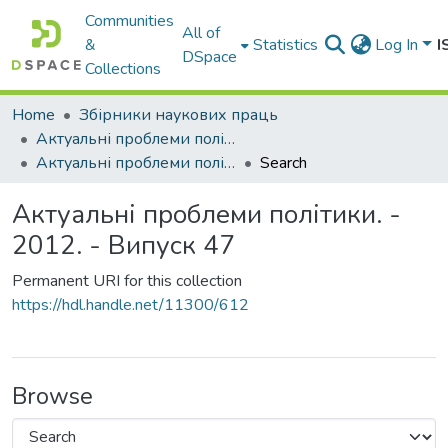
Communities
All of
&
Statistics
Log In
I
DSpace
Collections
Home
Збірники наукових праць
Актуальні проблеми політики
Актуальні проблеми політики. - 2012. - Випуск 47
Search
Актуальні проблеми політики. -
2012. - Випуск 47
Permanent URI for this collection
https://hdl.handle.net/11300/612
Browse