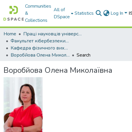
Communities
All of
&
Statistics
Log In
I
DSpace
Collections
Home
Праці науковців університету
Факультет кібербезпеки та інформаційних технологій
Кафедра фізичного виховання
Воробйова Олена Миколаївна
Search
Воробйова Олена Миколаївна