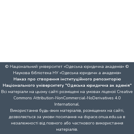
© Національний університет «Одеська юридична академія» ©
Наукова бібліотека НУ «Одеська юридичн а академія»
Наказ про створення інституційного репозиторію
Національного університету "Одеська юридична ак адемія"
Всі матеріали на цьому сайті розміщені на умовах ліцензії
Creative
Commons Attribution-NonCommercial-NoDerivatives 4.0
International
.
Використання будь-яких матеріалів, розміщених на сайті,
дозволяється за умови посилання на dspace.onua.edu.ua в
незалежності від повного або часткового використання
матеріалів.