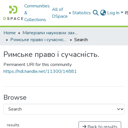
Communities
All of
&
Statistics
Log In
I
DSpace
Collections
Home
Матеріали наукових заходів
Римське право і сучасність.
Search
Римське право і сучасність.
Permanent URI for this community
https://hdl.handle.net/11300/14881
Browse
results
Back to results