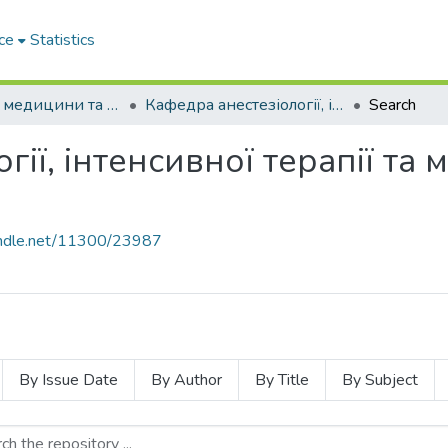
ce
Statistics
Факультет медицини та громадського здоров'я Міжнародного університету
Кафедра анестезіології, інтенсивної терапії та медицини невідкладних станів
Search
гії, інтенсивної терапії та
handle.net/11300/23987
By Issue Date
By Author
By Title
By Subject