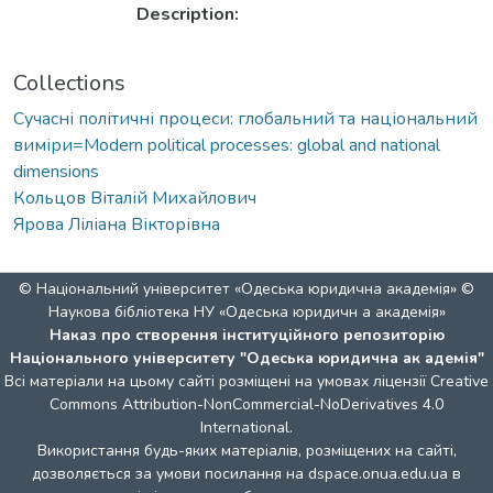
Description:
Collections
Сучасні політичні процеси: глобальний та національний
виміри=Modern political processes: global and national
dimensions
Кольцов Віталій Михайлович
Ярова Ліліана Вікторівна
© Національний університет «Одеська юридична академія» ©
Наукова бібліотека НУ «Одеська юридичн а академія»
Наказ про створення інституційного репозиторію
Національного університету "Одеська юридична ак адемія"
Всі матеріали на цьому сайті розміщені на умовах ліцензії
Creative
Commons Attribution-NonCommercial-NoDerivatives 4.0
International
.
Використання будь-яких матеріалів, розміщених на сайті,
дозволяється за умови посилання на dspace.onua.edu.ua в