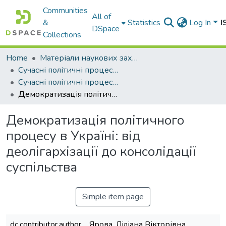
Communities
All of
&
Statistics
Log In
I
DSpace
Collections
Home
Матеріали наукових заходів
Сучасні політичні процеси: глобальний та національний виміри
Сучасні політичні процеси: глобальний та національний виміри=Modern political processes: global and national dimensions
Демократизація політичного процесу в Україні: від деолігархізації до консолідації суспільства
Демократизація політичного
процесу в Україні: від
деолігархізації до консолідації
суспільства
Simple item page
dc.contributor.author
Ярова, Ліліана Вікторівна