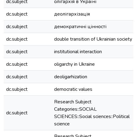
dc.subject
олігархія в Україні
dc.subject
деолігархізація
dc.subject
демократичні цінності
dc.subject
double transition of Ukrainian society
dc.subject
institutional interaction
dc.subject
oligarchy in Ukraine
dc.subject
deoligarhization
dc.subject
democratic values
Research Subject
Categories::SOCIAL
dc.subject
SCIENCES::Social sciences::Political
science
Research Subject