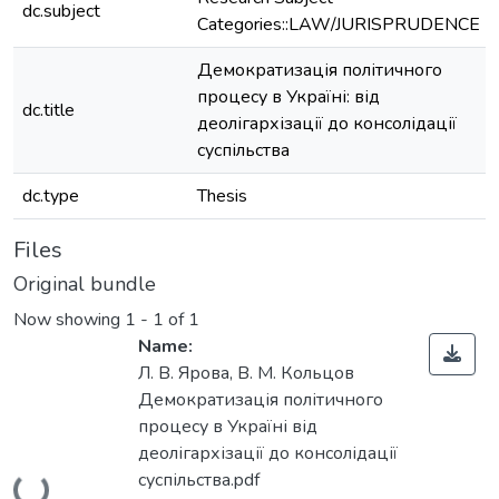
dc.subject
Categories::LAW/JURISPRUDENCE
Демократизація політичного
процесу в Україні: від
dc.title
деолігархізації до консолідації
суспільства
dc.type
Thesis
Files
Original bundle
Now showing
1 - 1 of 1
Name:
Л. В. Ярова, В. М. Кольцов
Демократизація політичного
процесу в Україні від
деолігархізації до консолідації
суспільства.pdf