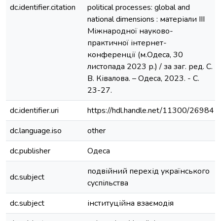
dc.identifier.citation
political processes: global and
national dimensions : матеріали ІІІ
Міжнародної науково-
практичної інтернет-
конференції (м.Одеса, 30
листопада 2023 р.) / за заг. ред. С.
В. Ківалова. – Одеса, 2023. - С.
23-27.
dc.identifier.uri
https://hdl.handle.net/11300/26984
dc.language.iso
other
dc.publisher
Одеса
подвійний перехід українського
dc.subject
суспільства
dc.subject
інституційна взаємодія