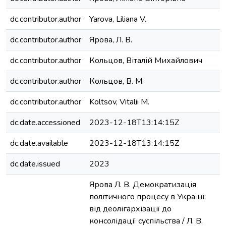
dc.contributor.author
Yarova, Liliana V.
dc.contributor.author
Ярова, Л. В.
dc.contributor.author
Кольцов, Віталій Михайлович
dc.contributor.author
Кольцов, В. М.
dc.contributor.author
Koltsov, Vitalii M.
dc.date.accessioned
2023-12-18T13:14:15Z
dc.date.available
2023-12-18T13:14:15Z
dc.date.issued
2023
Ярова Л. В. Демократизація
політичного процесу в Україні:
від деолігархізації до
консолідації суспільства / Л. В.