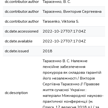
dc.contributor.author
Тарасенко, В. С.
dc.contributor.author
Тарасенко, Виктория Сергеевна
dc.contributor.author
Tarasenko, Viktoriia S.
dc.date.accessioned
2022-10-27T07:17:04Z
dc.date.available
2022-10-27T07:17:04Z
dc.date.issued
2018
Тарасенко В. С. Належне
пенсійне забезпечення
прокурора як складова гарантій
його незалежності / Вікторія
Сергіївна Тарасенко // Правове
життя сучасної України :
dc.description
матеріали Міжнародної науково-
практичної конференції (м.
Одеса, 17 вересня 2018 р.) / за