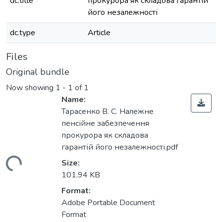
dc.title
прокурора як складова гарантій
його незалежності
dc.type
Article
Files
Original bundle
Now showing
1 - 1 of 1
Name:
Тарасенко В. С. Належне
пенсійне забезпечення
прокурора як складова
гарантій його незалежності.pdf
ding...
Size:
101.94 KB
Format:
Adobe Portable Document
Format