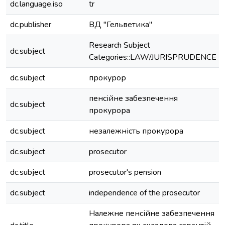
dc.language.iso
tr
dc.publisher
ВД "Гельветика"
Research Subject
dc.subject
Categories::LAW/JURISPRUDENCE
dc.subject
прокурор
пенсійне забезпечення
dc.subject
прокурора
dc.subject
незалежність прокурора
dc.subject
prosecutor
dc.subject
prosecutor's pension
dc.subject
independence of the prosecutor
Належне пенсійне забезпечення