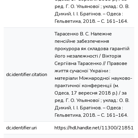
ред. Г. О. Ульянової ; уклад.: О. В.
Дикий, І. І. Братінов. – Одеса :
Гельветика, 2018. – С. 161–164.
Тарасенко В. С. Належне
пенсійне забезпечення
прокурора як складова гарантій
його незалежності / Вікторія
Сергіївна Тарасенко // Правове
життя сучасної України :
dc.identifier.citation
матеріали Міжнародної науково-
практичної конференції (м.
Одеса, 17 вересня 2018 р.) / за
ред. Г. О. Ульянової ; уклад.: О. В.
Дикий, І. І. Братінов. – Одеса :
Гельветика, 2018. – С. 161–164.
dc.identifier.uri
https://hdl.handle.net/11300/21851