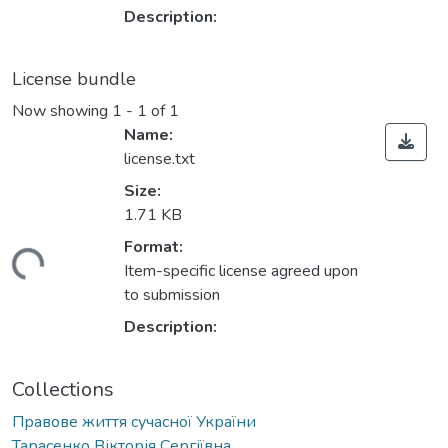
Description:
License bundle
Now showing
1 - 1 of 1
Name:
license.txt
Size:
1.71 KB
Format:
ding...
Item-specific license agreed upon
to submission
Description:
Collections
Правове життя сучасної України
Тарасенко Вікторія Сергіївна