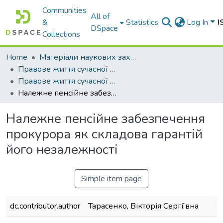
Communities
All of
&
Statistics
Log In
I
DSpace
Collections
Home
Матеріали наукових заходів
Правове життя сучасної України
Правове життя сучасної України
Належне пенсійне забезпечення прокурора як складова гарантій його незалежності
Належне пенсійне забезпечення
прокурора як складова гарантій
його незалежності
Simple item page
dc.contributor.author
Тарасенко, Вікторія Сергіївна