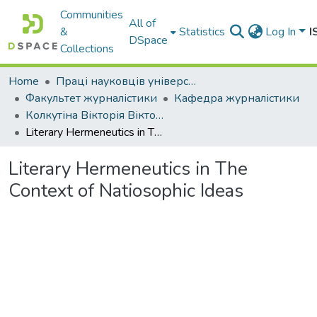
Communities
All of
&
Statistics
Log In
I
DSpace
Collections
Home
Праці науковців університету
Факультет журналістики
Кафедра журналістики
Колкутіна Вікторія Вікторівна
Literary Hermeneutics in The Context of Natiosophic Ideas
Literary Hermeneutics in The
Context of Natiosophic Ideas