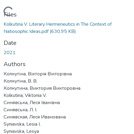
Loading...
Files
Kolkutina V. Literary Hermeneutics in The Context of
Natiosophic Ideas.pdf
(630.95 KB)
Date
2021
Authors
Колкутіна, Вікторія Вікторівна
Колкутіна, В. В.
Колкутина, Виктория Викторовна
Kolkutina, Viktoriia V.
Синявська, Леся Іванівна
Синявська, Л. І.
Синявская, Леся Иванована
Syniavska, Lesia I.
Syniavska, Lesya