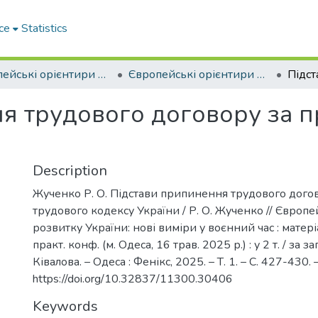
ce
Statistics
Європейські орієнтири розвитку України: нові виміри у воєнний час м. Одеса, 16 травня 2025 р.
Європейські орієнтири розвитку України: нові виміри у воєнний час. Том 1. (м. Одеса, 16 травня 2025 р.)
я трудового договору за п
Description
Жученко Р. О. Підстави припинення трудового дого
трудового кодексу України / Р. О. Жученко // Європе
розвитку України: нові виміри у воєнний час : матері
практ. конф. (м. Одеса, 16 трав. 2025 р.) : у 2 т. / за заг
Ківалова. – Одеса : Фенікс, 2025. – Т. 1. – C. 427-430
https://doi.org/10.32837/11300.30406
Keywords