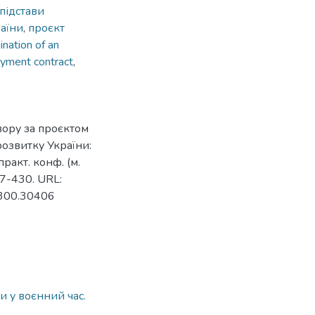
підстави
аїни
,
проєкт
ination of an
oyment contract
,
вору за проєктом
розвитку України:
практ. конф. (м.
427-430. URL:
1300.30406
и у воєнний час.