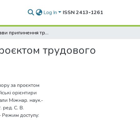
Log In
ISSN 2413‑1261
Підстави припинення трудового договору за проєктом трудового кодексу України
роєктом трудового
вору за проєктом
йські орієнтири
али Міжнар. наук.-
. ред. С. В.
. – Режим доступу: