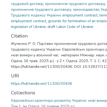
трудовий договір
,
припинення трудового договору
,
припинення трудового договору
,
законодавство Укр
Трудового кодексу України, employment contract
,
term
employment contract
,
grounds for termination of an empl
legislation of Ukraine
,
draft Labor Code of Ukraine
Citation
Жученко Р. О. Підстави припинення трудового дого
трудового кодексу України. Європейські орієнтири 
нові виміри у воєнний час : матеріали Міжнар. наук.-
Одеса, 16 трав. 2025 р.) : у 2 т. Одеса, 2025. Т. 1. C. 
https://hdl.handle.net/11300/30406; DOI: 10.32837/1
URI
https://hdl.handle.net/11300/30406
Collections
Європейські орієнтири розвитку України: нові вимір
Том 1. (м. Одеса, 16 травня 2025 р.)