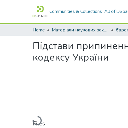
Communities & Collections
All of DSpa
Home
Матеріали наукових заходів
Підстави припиненн
кодексу України
Loading...
Files