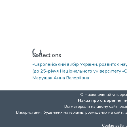
Loading...
Collections
«Європейський вибір України, розвиток наук
(до 25-річчя Національного університету «
Марущак Анна Валеріївна
© Національний універс
Наказ про створення ін
Всі матеріали на цьому сайті роз
Використання будь-яких матеріалів, розміщених на сайті,
Cookie settin