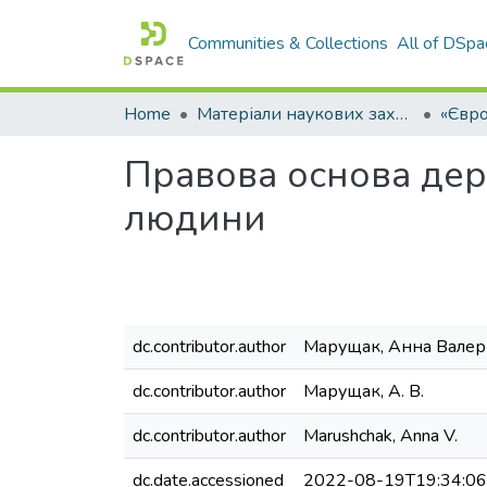
Communities & Collections
All of DSpa
Home
Матеріали наукових заходів
Правова основа дер
людини
dc.contributor.author
Марущак, Анна Валер
dc.contributor.author
Марущак, А. В.
dc.contributor.author
Marushchak, Anna V.
dc.date.accessioned
2022-08-19T19:34:0