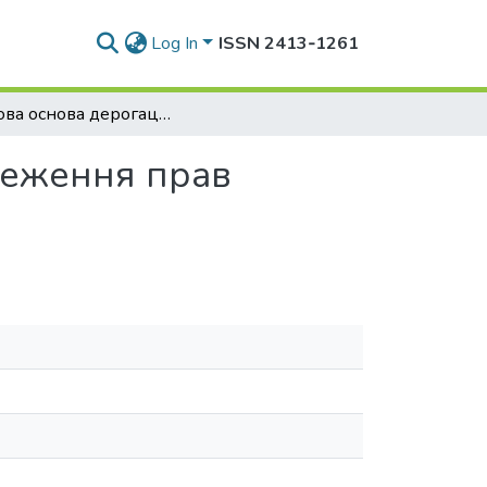
Log In
ISSN 2413‑1261
Правова основа дерогації як правомірного обмеження прав людини
меження прав