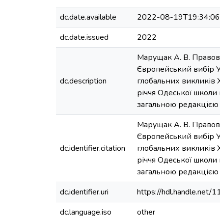
dc.date.available
2022-08-19T19:34:0
dc.date.issued
2022
Марущак А. В. Правов
Європейський вибір Ук
dc.description
глобальних викликів Х
річчя Одеської школи п
загальною редакцією С.
Марущак А. В. Правов
Європейський вибір Ук
dc.identifier.citation
глобальних викликів Х
річчя Одеської школи п
загальною редакцією С.
dc.identifier.uri
https://hdl.handle.net
dc.language.iso
other