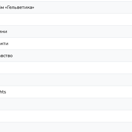
ім «Гельветика»
ини
акти
авство
ghts