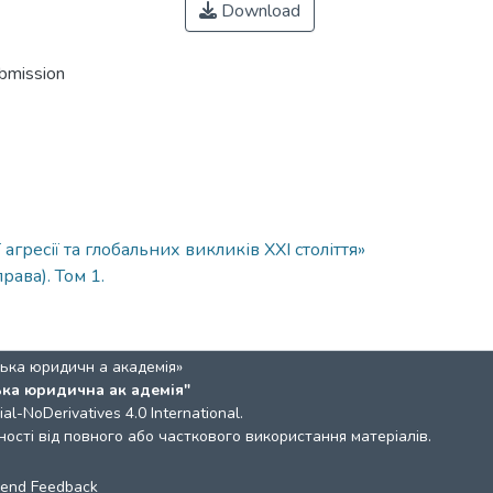
Download
ubmission
гресії та глобальних викликів ХХІ століття»
ава). Том 1.
ька юридичн а академія»
ька юридична ак адемія"
l-NoDerivatives 4.0 International
.
ості від повного або часткового використання матеріалів.
end Feedback