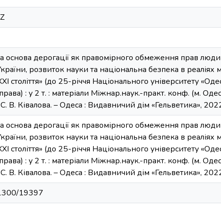
6Z
а основа дерогації як правомірного обмеження прав людини
раїни, розвиток науки та національна безпека в реаліях ма
ХІ століття» (до 25-річчя Національного університету «Од
рава) : у 2 т. : матеріали Міжнар.наук.-практ. конф. (м. Одес
 В. Ківалова. – Одеса : Видавничий дім «Гельветика», 2022. 
а основа дерогації як правомірного обмеження прав людини
раїни, розвиток науки та національна безпека в реаліях ма
ХІ століття» (до 25-річчя Національного університету «Од
рава) : у 2 т. : матеріали Міжнар.наук.-практ. конф. (м. Одес
 В. Ківалова. – Одеса : Видавничий дім «Гельветика», 2022. 
/11300/19397