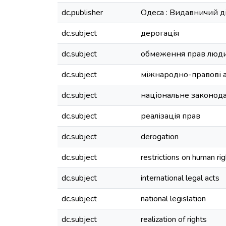
dc.publisher
Одеса : Видавничий д
dc.subject
дерогація
dc.subject
обмеження прав люд
dc.subject
міжнародно-правові 
dc.subject
національне законод
dc.subject
реалізація прав
dc.subject
derogation
dc.subject
restrictions on human ri
dc.subject
international legal acts
dc.subject
national legislation
dc.subject
realization of rights