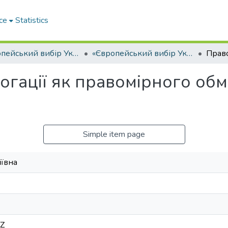
ce
Statistics
«Європейський вибір України, розвиток науки та національна безпека в реаліях масштабної військової агресії та глобальних викликів ХХІ століття» (до 25-річчя Національного університету «Одеська юридична академія» та 175-річчя Одеської школи права)
«Європейський вибір України, розвиток науки та національна безпека в реаліях масштабної військової агресії та глобальних викликів ХХІ століття» (до 25-річчя Національного університету «Одеська юридична академія» та 175-річчя Одеської школи права). Том 1.
огації як правомірного об
Simple item page
іївна
6Z