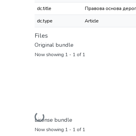
dc.title
Правова основа деро
dc.type
Article
Files
Original bundle
Now showing
1 - 1 of 1
Loading...
License bundle
Now showing
1 - 1 of 1