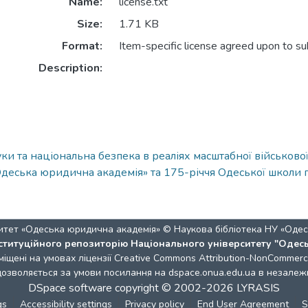
Name:
license.txt
Size:
1.71 KB
Format:
Item-specific license agreed upon to s
Description:
и та національна безпека в реаліях масштабної військової а
Одеська юридична академія» та 175-річчя Одеської школи пр
итет «Одеська юридична академія» © Наукова бібліотека НУ «Одес
ституційного репозиторію Національного університету "Одес
міщені на умовах ліцензії
Creative Commons Attribution-NonCommercia
 дозволяється за умови посилання на dspace.onua.edu.ua в незалежн
DSpace software
copyright © 2002-2026
LYRASIS
gs
Accessibility settings
Privacy policy
End User Agreement
S