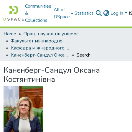
Communities
All of
&
Statistics
Log In
I
DSpace
Collections
Home
Праці науковців університету
Факультет міжнародно-правових відносин
Кафедра міжнародного та європейського права
Канєнберг-Сандул Оксана Костянтинівна
Search
Канєнберг-Сандул Оксана
Костянтинівна