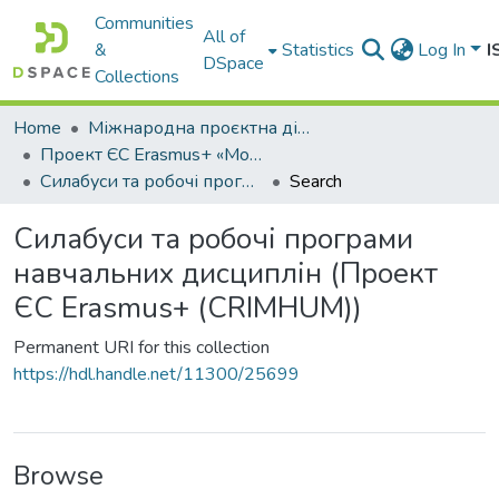
Communities
All of
&
Statistics
Log In
I
DSpace
Collections
Home
Міжнародна проєктна діяльність
Проект ЄС Erasmus+ «Модернізація магістерських програм для майбутніх суддів, прокурорів, слідчих з урахуванням європейських стандартів з прав людини» (CRIMHUM) = Criminal Justice in Preparation of Future Judges, Prosecutors, Investigators With Respect to European Standard on Human Rights
Cилабуси та робочі програми навчальних дисциплін (Проект ЄС Erasmus+ (CRIMHUM))
Search
Cилабуси та робочі програми
навчальних дисциплін (Проект
ЄС Erasmus+ (CRIMHUM))
Permanent URI for this collection
https://hdl.handle.net/11300/25699
Browse