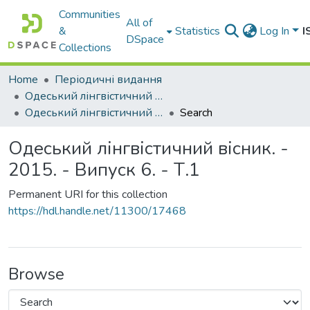
Communities
All of
&
Statistics
Log In
I
DSpace
Collections
Home
Періодичні видання
Одеський лінгвістичний вісник
Одеський лінгвістичний вісник. - 2015. - Випуск 6. - Т.1
Search
Одеський лінгвістичний вісник. -
2015. - Випуск 6. - Т.1
Permanent URI for this collection
https://hdl.handle.net/11300/17468
Browse