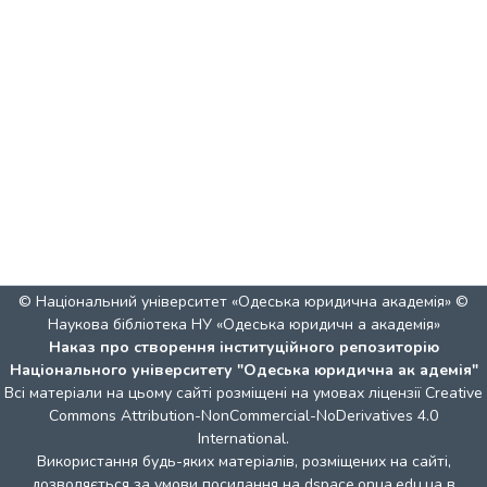
© Національний університет «Одеська юридична академія» ©
Наукова бібліотека НУ «Одеська юридичн а академія»
Наказ про створення інституційного репозиторію
Національного університету "Одеська юридична ак адемія"
Всі матеріали на цьому сайті розміщені на умовах ліцензії
Creative
Commons Attribution-NonCommercial-NoDerivatives 4.0
International
.
Використання будь-яких матеріалів, розміщених на сайті,
дозволяється за умови посилання на dspace.onua.edu.ua в