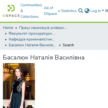
Communities
All of
&
Statistics
Log In
I
DSpace
Collections
Home
Праці науковців університету
Факультет прокуратури та слідства (кримінальної юстиції)
Кафедра криміналістики, судових експертиз та поліграфології
Басалюк Наталія Василівна
Search
Басалюк Наталія Василівна