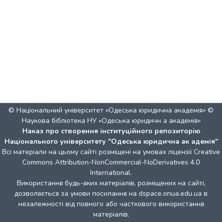
© Національний університет «Одеська юридична академія» ©
Наукова бібліотека НУ «Одеська юридичн а академія»
Наказ про створення інституційного репозиторію
Національного університету "Одеська юридична ак адемія"
Всі матеріали на цьому сайті розміщені на умовах ліцензії
Creative
Commons Attribution-NonCommercial-NoDerivatives 4.0
International
.
Використання будь-яких матеріалів, розміщених на сайті,
дозволяється за умови посилання на dspace.onua.edu.ua в
незалежності від повного або часткового використання
матеріалів.