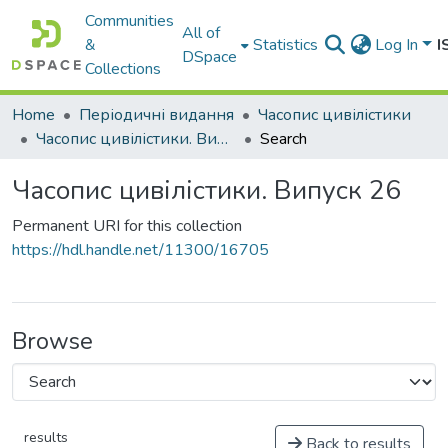
Communities
All of
&
Statistics
Log In
I
DSpace
Collections
Home
Періодичні видання
Часопис цивілістики
Часопис цивілістики. Випуск 26
Search
Часопис цивілістики. Випуск 26
Permanent URI for this collection
https://hdl.handle.net/11300/16705
Browse
results
Back to results