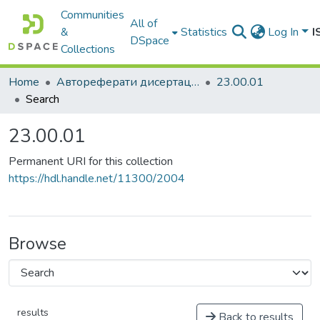
Communities
All of
&
Statistics
Log In
I
DSpace
Collections
Home
Автореферати дисертацій
23.00.01
Search
23.00.01
Permanent URI for this collection
https://hdl.handle.net/11300/2004
Browse
results
Back to results