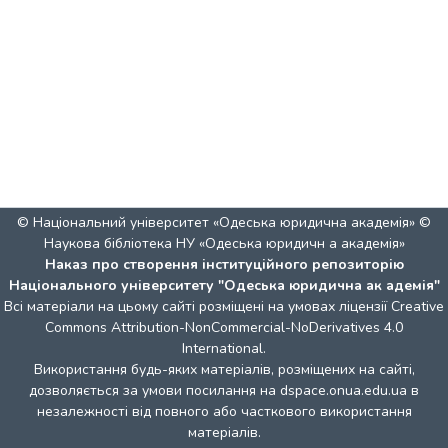
© Національний університет «Одеська юридична академія» ©
Наукова бібліотека НУ «Одеська юридичн а академія»
Наказ про створення інституційного репозиторію
Національного університету "Одеська юридична ак адемія"
Всі матеріали на цьому сайті розміщені на умовах ліцензії
Creative
Commons Attribution-NonCommercial-NoDerivatives 4.0
International
.
Використання будь-яких матеріалів, розміщених на сайті,
дозволяється за умови посилання на dspace.onua.edu.ua в
незалежності від повного або часткового використання
матеріалів.