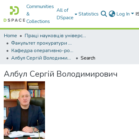
Communities
All of
&
Statistics
Log In
I
DSpace
Collections
Home
Праці науковців університету
Факультет прокуратури та слідства (кримінальної юстиції)
Кафедра оперативно-розшукової та поліцейської діяльності
Албул Сергій Володимирович
Search
Албул Сергій Володимирович