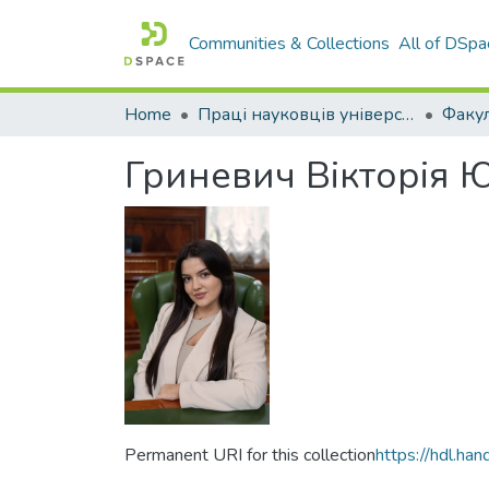
Communities & Collections
All of DSpa
Home
Праці науковців університету
Гриневич Вікторія Ю
Permanent URI for this collection
https://hdl.h