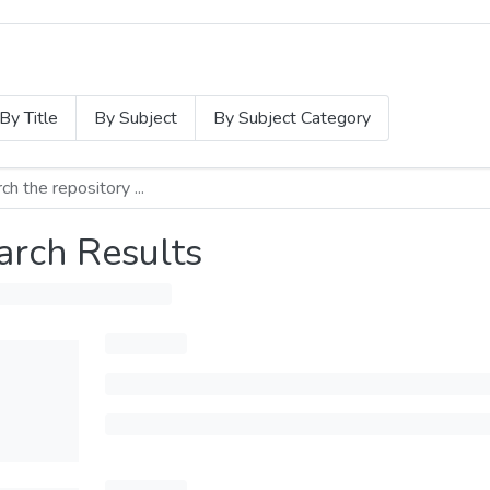
By Title
By Subject
By Subject Category
arch Results