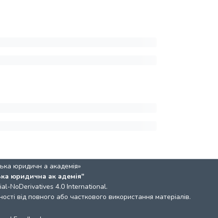
ька юридичн а академія»
ька юридична ак адемія"
l-NoDerivatives 4.0 International
.
ості від повного або часткового використання матеріалів.