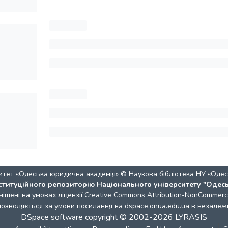
итет «Одеська юридична академія» © Наукова бібліотека НУ «Одес
ституційного репозиторію Національного університету "Одес
міщені на умовах ліцензії
Creative Commons Attribution-NonCommercia
 дозволяється за умови посилання на dspace.onua.edu.ua в незалежн
DSpace software
copyright © 2002-2026
LYRASIS