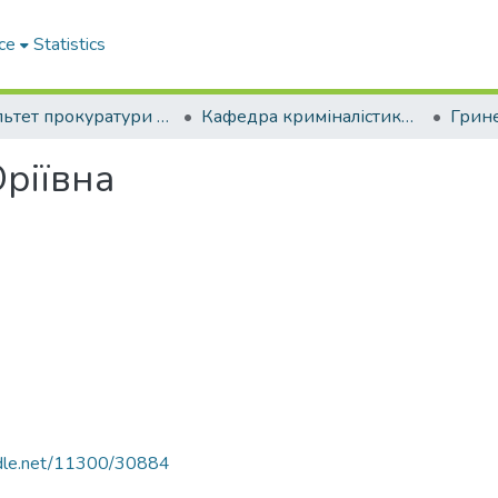
ce
Statistics
Факультет прокуратури та слідства (кримінальної юстиції)
Кафедра криміналістики, судових експертиз та поліграфології
ріївна
andle.net/11300/30884