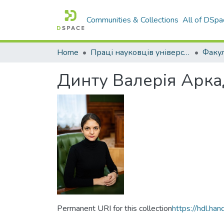
Communities & Collections
All of DSpa
Home
Праці науковців університету
Динту Валерія Арка
Permanent URI for this collection
https://hdl.h