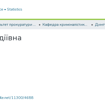
ce
Statistics
Факультет прокуратури та слідства (кримінальної юстиції)
Кафедра криміналістики, судових експертиз та поліграфології
Динту
діївна
andle.net/11300/4688