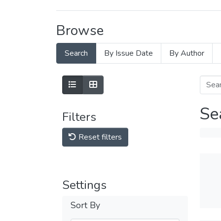
Browse
Search
By Issue Date
By Author
Se
Filters
Reset filters
Settings
Sort By