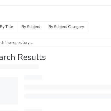
By Title
By Subject
By Subject Category
arch Results