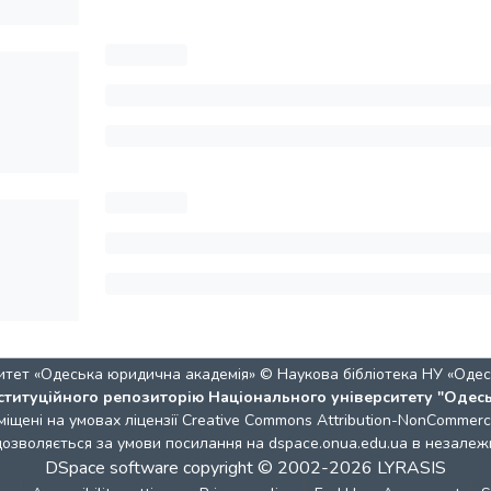
итет «Одеська юридична академія» © Наукова бібліотека НУ «Одес
ституційного репозиторію Національного університету "Одес
міщені на умовах ліцензії
Creative Commons Attribution-NonCommercia
 дозволяється за умови посилання на dspace.onua.edu.ua в незалежн
DSpace software
copyright © 2002-2026
LYRASIS