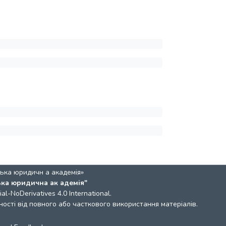
ька юридичн а академія»
ька юридична ак адемія"
l-NoDerivatives 4.0 International
.
ості від повного або часткового використання матеріалів.