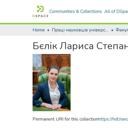
Communities & Collections
All of DSpa
Home
Праці науковців університету
Бєлік Лариса Степа
Permanent URI for this collection
https://hdl.h