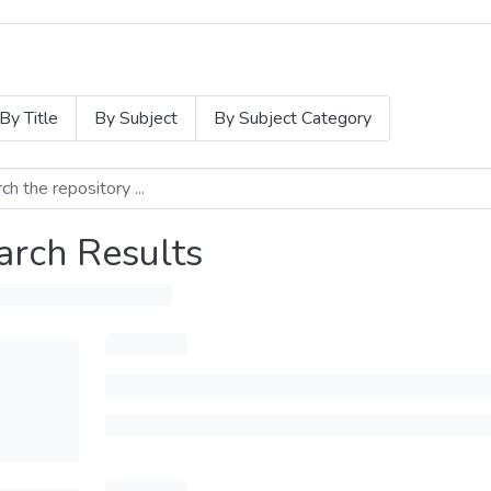
By Title
By Subject
By Subject Category
arch Results