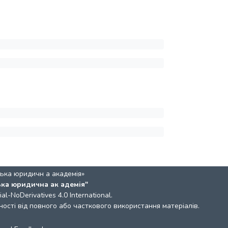
ька юридичн а академія»
ька юридична ак адемія"
l-NoDerivatives 4.0 International
.
ості від повного або часткового використання матеріалів.