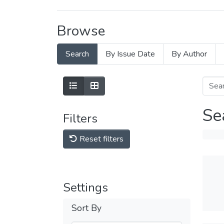
Browse
Search
By Issue Date
By Author
Se
Filters
Reset filters
Settings
Sort By