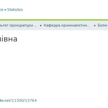
ce
Statistics
Факультет прокуратури та слідства (кримінальної юстиції)
Кафедра криміналістики, судових експертиз та поліграфології
Бєлік
нівна
andle.net/11300/13764