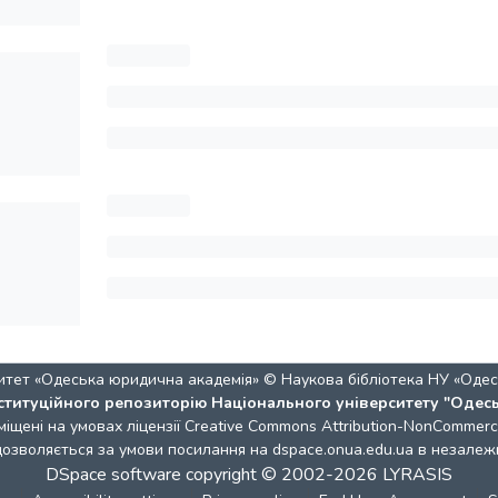
итет «Одеська юридична академія» © Наукова бібліотека НУ «Одес
ституційного репозиторію Національного університету "Одес
міщені на умовах ліцензії
Creative Commons Attribution-NonCommercia
 дозволяється за умови посилання на dspace.onua.edu.ua в незалежн
DSpace software
copyright © 2002-2026
LYRASIS