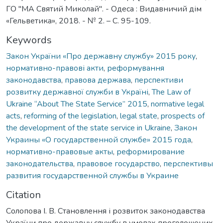
ГО "МА Святий Миколай". - Одеса : Видавничий дім
«Гельветика», 2018. - № 2. – C. 95-109.
Keywords
Закон України «Про державну службу» 2015 року
,
нормативно-правові акти
,
реформування
законодавства
,
правова держава
,
перспективи
розвитку державної служби в Україні
,
The Law of
Ukraine “About The State Service” 2015
,
normative legal
acts
,
reforming of the legislation
,
legal state
,
prospects of
the development of the state service in Ukraine
,
Закон
Украины «О государственной службе» 2015 года
,
нормативно-правовые акты
,
реформирование
законодательства
,
правовое государство
,
перспективы
развития государственной службы в Украине
Citation
Солопова І. В. Становлення і розвиток законодавства
України про державну службу в умовах проголошених