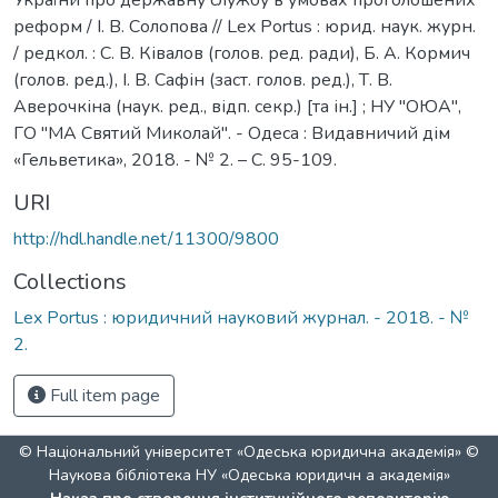
реформ / І. В. Солопова // Lex Portus : юрид. наук. журн.
/ редкол. : С. В. Ківалов (голов. ред. ради), Б. А. Кормич
(голов. ред.), І. В. Сафін (заст. голов. ред.), Т. В.
Аверочкіна (наук. ред., відп. секр.) [та ін.] ; НУ "ОЮА",
ГО "МА Святий Миколай". - Одеса : Видавничий дім
«Гельветика», 2018. - № 2. – C. 95-109.
URI
http://hdl.handle.net/11300/9800
Collections
Lex Portus : юридичний науковий журнал. - 2018. - №
2.
Full item page
© Національний університет «Одеська юридична академія» ©
Наукова бібліотека НУ «Одеська юридичн а академія»