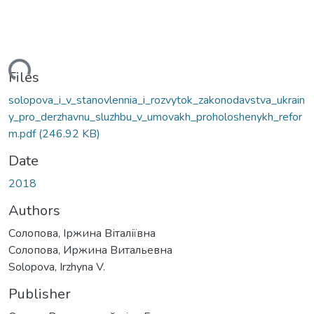
ding...
Files
solopova_i_v_stanovlennia_i_rozvytok_zakonodavstva_ukrain
y_pro_derzhavnu_sluzhbu_v_umovakh_proholoshenykh_refor
m.pdf
(246.92 KB)
Date
2018
Authors
Солопова, Іржина Віталіївна
Солопова, Иржина Витальевна
Solopova, Irzhyna V.
Publisher