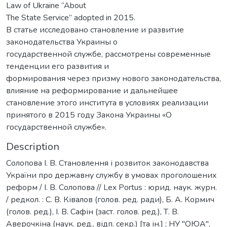
Law of Ukraine “About
The State Service” adopted in 2015.
В статье исследовано становление и развитие
законодательства Украины о
государственной службе, рассмотрены современные
тенденции его развития и
формирования через призму нового законодательства,
влияние на реформирование и дальнейшее
становление этого института в условиях реализации
принятого в 2015 году Закона Украины «О
государственной службе».
Description
Солопова І. В. Становлення і розвиток законодавства
України про державну службу в умовах проголошених
реформ / І. В. Солопова // Lex Portus : юрид. наук. журн.
/ редкол. : С. В. Ківалов (голов. ред. ради), Б. А. Кормич
(голов. ред.), І. В. Сафін (заст. голов. ред.), Т. В.
Аверочкіна (наук. ред., відп. секр.) [та ін.] ; НУ "ОЮА",