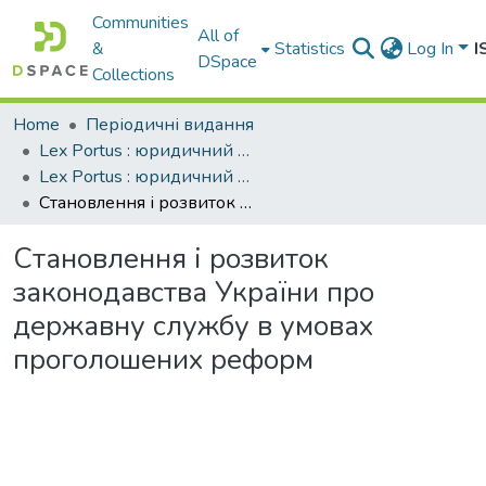
Communities
All of
&
Statistics
Log In
I
DSpace
Collections
Home
Періодичні видання
Lex Portus : юридичний науковий журнал
Lex Portus : юридичний науковий журнал. - 2018. - № 2.
Становлення і розвиток законодавства України про державну службу в умовах проголошених реформ
Становлення і розвиток
законодавства України про
державну службу в умовах
проголошених реформ