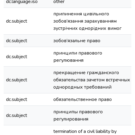
dc.language.iso
other
припинення цивільного
dc.subject
зобов’язання зарахуванням
зустрічних однорідних вимог
dc.subject
зобов’язальне право
принципи правового
dc.subject
регулювання
прекращение гражданского
dc.subject
обязательства зачетом встречных
однородных требований
dc.subject
обязательственное право
принципы правового
dc.subject
регулирования
termination of a civil liability by