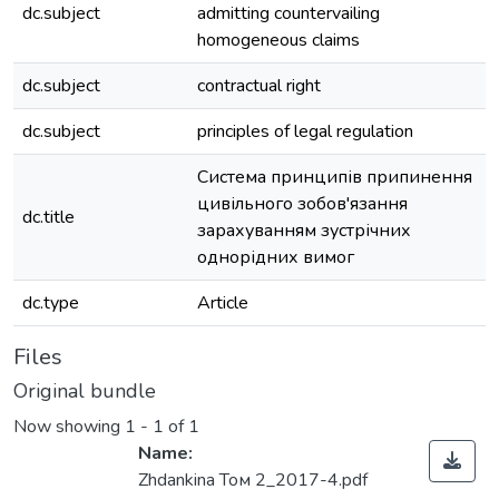
dc.subject
admitting countervailing
homogeneous claims
dc.subject
contractual right
dc.subject
principles of legal regulation
Система принципів припинення
цивільного зобов'язання
dc.title
зарахуванням зустрічних
однорідних вимог
dc.type
Article
Files
Original bundle
Now showing
1 - 1 of 1
Name:
Zhdankina Том 2_2017-4.pdf