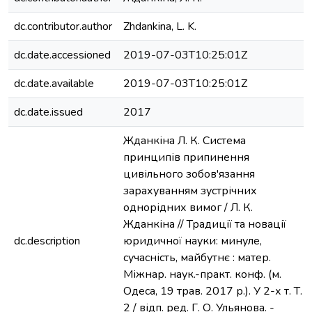
dc.contributor.author
Zhdankina, L. K.
dc.date.accessioned
2019-07-03T10:25:01Z
dc.date.available
2019-07-03T10:25:01Z
dc.date.issued
2017
Жданкіна Л. К. Система
принципів припинення
цивільного зобов'язання
зарахуванням зустрічних
однорідних вимог / Л. К.
Жданкіна // Традиції та новації
dc.description
юридичної науки: минуле,
сучасність, майбутнє : матер.
Міжнар. наук.-практ. конф. (м.
Одеса, 19 трав. 2017 р.). У 2-х т. Т.
2 / відп. ред. Г. О. Ульянова. -