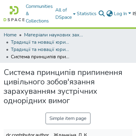
Communities
All of
&
Statistics
Log In
I
DSpace
Collections
Home
Матеріали наукових заходів
Традиції та новації юридичної науки: минуле, сучасність, майбутнє
Традиції та новації юридичної науки: минуле, сучасність, майбутнє. Том 2
Система принципів припинення цивільного зобов'язання зарахуванням зустрічних однорідних вимог
Система принципів припинення
цивільного зобов'язання
зарахуванням зустрічних
однорідних вимог
Simple item page
dc.contributor.author
Жданкіна, Л. К.