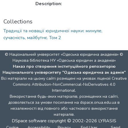
Description:
Collections
Традиції та новації юридичної науки: минуле,
сучасність, майбутнє. Том 2
© Національний університет «Одеська юридична академія» ©
Наукова бібліотека НУ «Одеська юридичн а академія»
Наказ про створення інституційного репозиторію
Національного університету "Одеська юридична ак адемія"
Всі матеріали на цьому сайті розміщені на умовах ліцензії
Creative
Commons Attribution-NonCommercial-NoDerivatives 4.0
International
.
Використання будь-яких матеріалів, розміщених на сайті,
дозволяється за умови посилання на dspace.onua.edu.ua в
незалежності від повного або часткового використання
матеріалів.
DSpace software
copyright © 2002-2026
LYRASIS
Cookie
Accessibility
Privacy
End User
Send