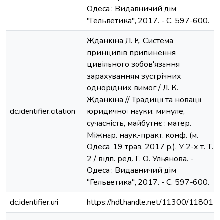
Одеса : Видавничий дім
"Гельветика", 2017. - С. 597-600.
Жданкіна Л. К. Система
принципів припинення
цивільного зобов'язання
зарахуванням зустрічних
однорідних вимог / Л. К.
Жданкіна // Традиції та новації
dc.identifier.citation
юридичної науки: минуле,
сучасність, майбутнє : матер.
Міжнар. наук.-практ. конф. (м.
Одеса, 19 трав. 2017 р.). У 2-х т. Т.
2 / відп. ред. Г. О. Ульянова. -
Одеса : Видавничий дім
"Гельветика", 2017. - С. 597-600.
dc.identifier.uri
https://hdl.handle.net/11300/11801