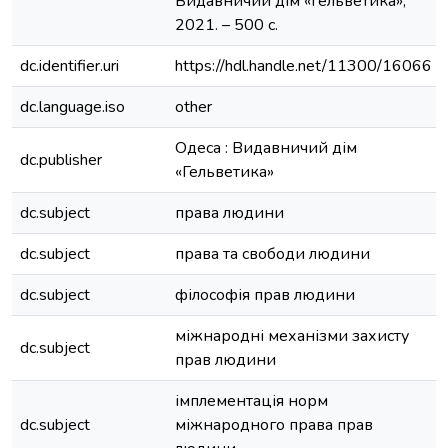
Видавничий дім «Гельветика»,
2021. – 500 с.
dc.identifier.uri
https://hdl.handle.net/11300/16066
dc.language.iso
other
Одеса : Видавничий дім
dc.publisher
«Гельветика»
dc.subject
права людини
dc.subject
права та свободи людини
dc.subject
філософія прав людини
міжнародні механізми захисту
dc.subject
прав людини
імплементація норм
dc.subject
міжнародного права прав