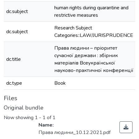
human rights during quarantine and
dc.subject
restrictive measures
Research Subject
dc.subject
Categories::LAW/JURISPRUDENCE
Права людини – пріоритет
сучасної держави : збірник
dc.title
матеріалів Всеукраїнської
науково-практичної конференції
dc.type
Book
Files
Original bundle
Now showing
1 - 1 of 1
Name:
Права людини_10.12.2021.pdf