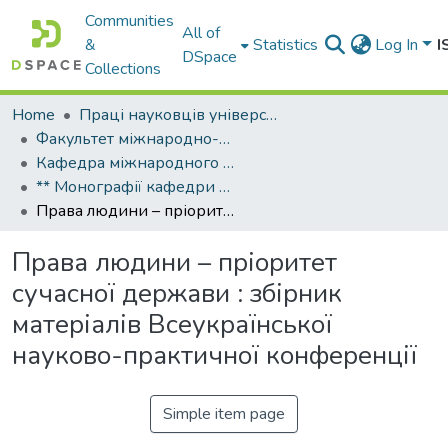
Communities
All of
&
Statistics
Log In
I
DSpace
Collections
Home
Праці науковців університету
Факультет міжнародно-правових відносин
Кафедра міжнародного та європейського права
** Монографії кафедри міжнародного та європейського права
Права людини – пріоритет сучасної держави : збірник матеріалів Всеукраїнської науково-практичної конференції
Права людини – пріоритет
сучасної держави : збірник
матеріалів Всеукраїнської
науково-практичної конференції
Simple item page