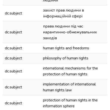
людини
захист прав людини в
dc.subject
інформаційній сфері
права людини під час
dc.subject
карантинно-обмежувальних
заходів
dc.subject
human rights and freedoms
dc.subject
philosophy of human rights
international mechanisms for the
dc.subject
protection of human rights
implementation of international
dc.subject
human rights law
protection of human rights in the
dc.subject
information sphere