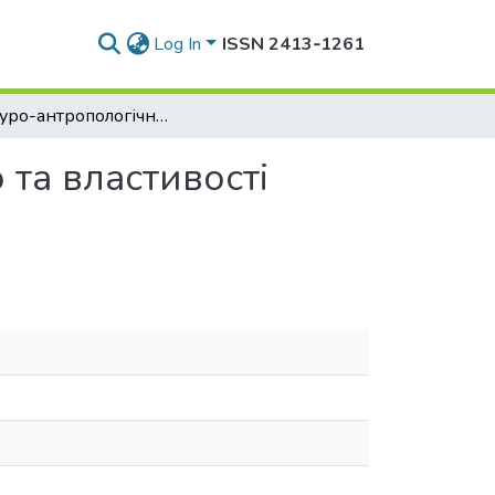
Log In
ISSN 2413‑1261
Культуро-антропологічний погляд на дефініцію та властивості покарання
та властивості