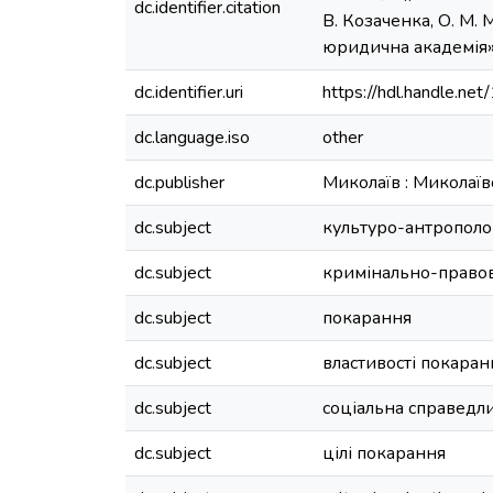
dc.identifier.citation
В. Козаченка, О. М.
юридична академія»,
dc.identifier.uri
https://hdl.handle.n
dc.language.iso
other
dc.publisher
Миколаїв : Миколаїв
dc.subject
культуро-антрополо
dc.subject
кримінально-правов
dc.subject
покарання
dc.subject
властивості покаран
dc.subject
соціальна справедли
dc.subject
цілі покарання