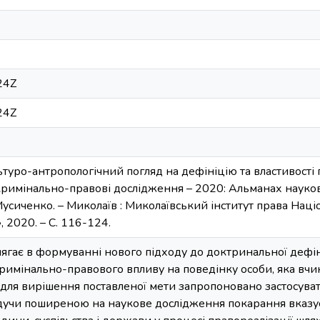
24Z
24Z
туро-антропологічний погляд на дефініцію та властивості п
 кримінально-правові дослідження – 2020: Альманах науков
 Мусиченко. – Миколаїв : Миколаївський інститут права Нац
 2020. – С. 116-124.
олягає в формуванні нового підходу до доктринальної дефін
римінально-правового впливу на поведінку особи, яка вч
для вирішення поставленої мети запропоновано застосуват
удучи поширеною на наукове дослідження покарання вказує