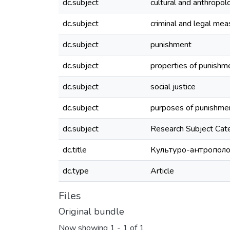
dc.subject
cultural and anthropo
dc.subject
criminal and legal mea
dc.subject
punishment
dc.subject
properties of punishm
dc.subject
social justice
dc.subject
purposes of punishme
dc.subject
Research Subject C
dc.title
Культуро-антрополог
dc.type
Article
Files
Original bundle
Now showing
1 - 1 of 1