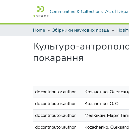
Communities & Collections
All of DSpa
Home
Збірники наукових праць
Культуро-антрополог
покарання
dc.contributor.author
Козаченко, Олекса
dc.contributor.author
Козаченко, О. О.
dc.contributor.author
Мелкікян, Марія Гагі
dc.contributor.author
Kozachenko, Oleksand