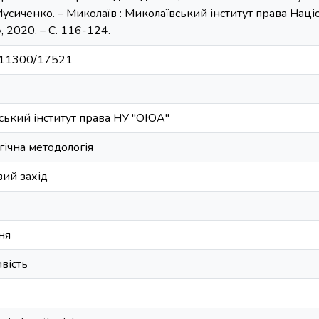
 Мусиченко. – Миколаїв : Миколаївський інститут права Нац
 2020. – С. 116-124.
et/11300/17521
ський інститут права НУ ''ОЮА''
гічна методологія
ий захід
ня
вість