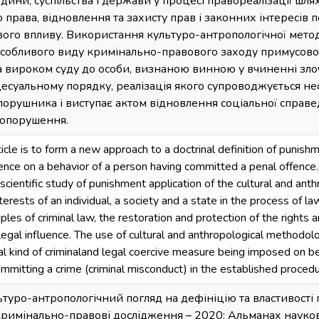
юдини, суспільства і держави у процесі правореалізації ш
 права, відновлення та захисту прав і законних інтересів 
ого впливу. Використання культуро-антропологічної метод
особливого виду кримінально-правового заходу примусовог
а вироком суду до особи, визнаною винною у вчиненні зло
есуальному порядку, реалізація якого супроводжується н
порушника і виступає актом відновлення соціальної справ
вопорушення.
ticle is to form a new approach to a doctrinal definition of puni
luence on a behavior of a person having committed a penal offence.
scientific study of punishment application of the cultural and an
terests of an individual, a society and a state in the process of
iples of criminal law, the restoration and protection of the rights 
legal influence. The use of cultural and anthropological methodo
l kind of criminaland legal coercive measure being imposed on beh
mmitting a crime (criminal misconduct) in the established procedu
туро-антропологічний погляд на дефініцію та властивості п
 кримінально-правові дослідження – 2020: Альманах науков