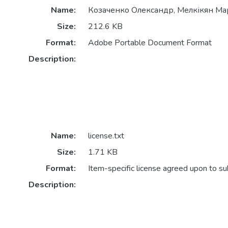
Name:
Козаченко Олександр, Мелкікян Мар
Size:
212.6 KB
Format:
Adobe Portable Document Format
Description:
Name:
license.txt
Size:
1.71 KB
Format:
Item-specific license agreed upon to s
Description: