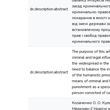
балансу інтересів л
засад кримінального
dc.description.abstract
кримінально-правов
покарання в якості 
від імені держави з
встановленому проц
прав і свобод право
кримінального пра
The purpose of this ar
criminal and legal inf
the widespread in the 
need to balance the in
dc.description.abstract
of the humanistic princ
means of criminal and 
punishment as a specia
person convicted of co
Козаченко О. О. Куль
Мелкікян // Новітні