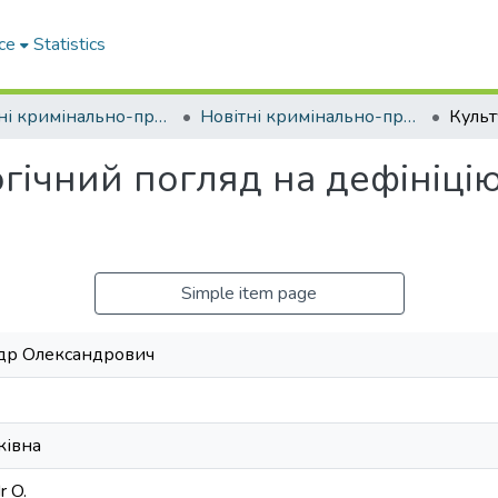
ce
Statistics
Новітні кримінально-правові дослідження
Новітні кримінально-правові дослідження – 2020
ічний погляд на дефініцію 
Simple item page
ндр Олександрович
ківна
r O.