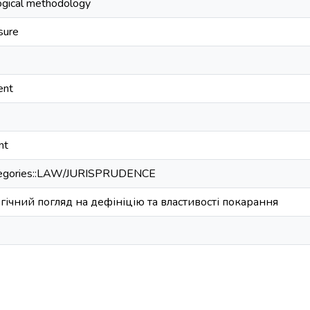
logical methodology
sure
ent
nt
ategories::LAW/JURISPRUDENCE
ічний погляд на дефініцію та властивості покарання