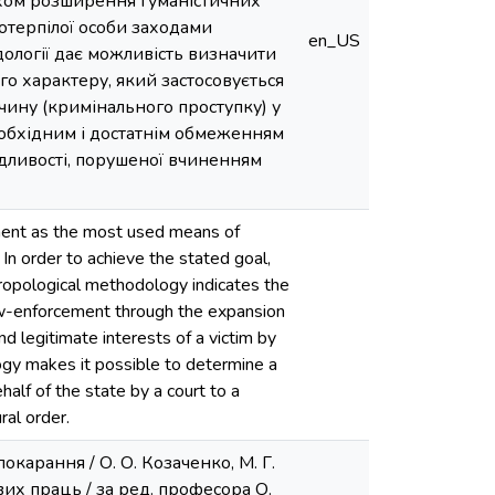
ляхом розширення гуманістичних
потерпілої особи заходами
en_US
ології дає можливість визначити
о характеру, який застосовується
чину (кримінального проступку) у
еобхідним і достатнім обмеженням
едливості, порушеної вчиненням
shment as the most used means of
 In order to achieve the stated goal,
thropological methodology indicates the
 law-enforcement through the expansion
and legitimate interests of a victim by
logy makes it possible to determine a
alf of the state by a court to a
ral order.
окарання / О. О. Козаченко, М. Г.
их праць / за ред. професора О.