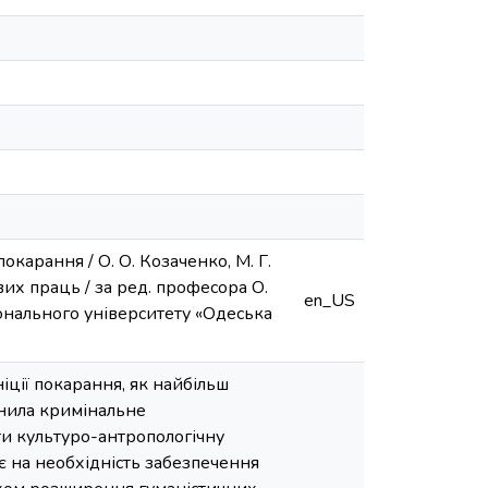
окарання / О. О. Козаченко, М. Г.
их праць / за ред. професора О.
en_US
іонального університету «Одеська
іції покарання, як найбільш
инила кримінальне
и культуро-антропологічну
 на необхідність забезпечення