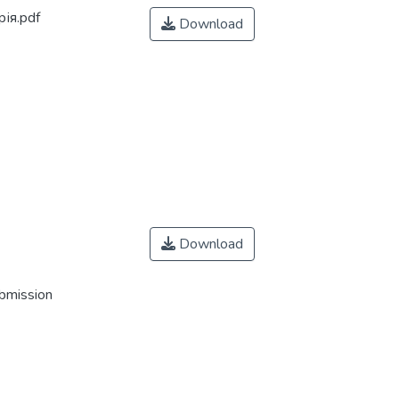
ія.pdf
Download
Download
ubmission