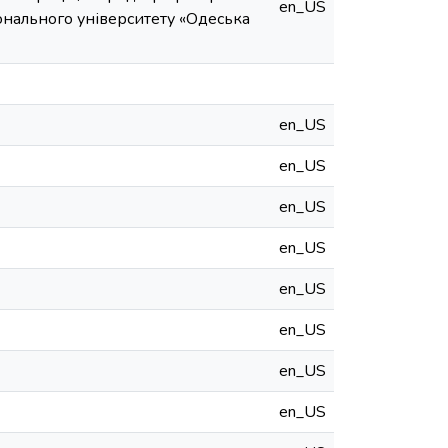
en_US
іонального університету «Одеська
en_US
en_US
en_US
en_US
en_US
en_US
en_US
en_US