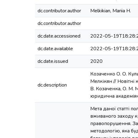
dc.contributor.author
Melkikian, Mariia H.
dc.contributor.author
dc.date.accessioned
2022-05-19T18:28:
dc.date.available
2022-05-19T18:28:
dc.date.issued
2020
Козаченко О. О. Куль
Мелкікян // Новітні
dc.description
В. Козаченка, О. М.
юридична академія»,
Мета даної статті п
вживаного заходу к
правопорушення. За
методологію, яка б