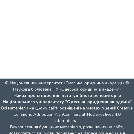
© Національний університет «Одеська юридична академія» ©
Наукова бібліотека НУ «Одеська юридичн а академія»
Наказ про створення інституційного репозиторію
Національного університету "Одеська юридична ак адемія"
Всі матеріали на цьому сайті розміщені на умовах ліцензії
Creative
Commons Attribution-NonCommercial-NoDerivatives 4.0
International
.
Використання будь-яких матеріалів, розміщених на сайті,
дозволяється за умови посилання на dspace.onua.edu.ua в