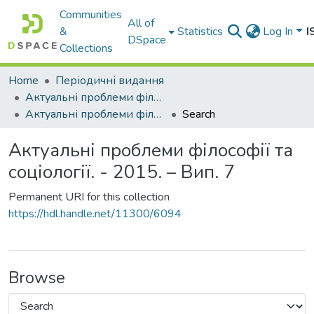
Communities
All of
&
Statistics
Log In
I
DSpace
Collections
Home
Періодичні видання
Актуальні проблеми філософії та соціології
Актуальні проблеми філософії та соціології. - 2015. – Вип. 7
Search
Актуальні проблеми філософії та
соціології. - 2015. – Вип. 7
Permanent URI for this collection
https://hdl.handle.net/11300/6094
Browse