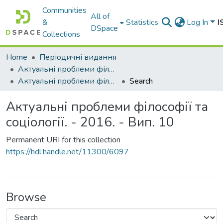
Communities
All of
&
Statistics
Log In
I
DSpace
Collections
Home
Періодичні видання
Актуальні проблеми філософії та соціології
Актуальні проблеми філософії та соціології. - 2016. - Вип. 10
Search
Актуальні проблеми філософії та
соціології. - 2016. - Вип. 10
Permanent URI for this collection
https://hdl.handle.net/11300/6097
Browse