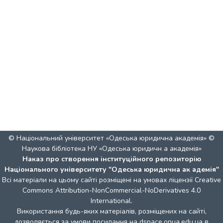
© Національний університет «Одеська юридична академія» ©
Наукова бібліотека НУ «Одеська юридичн а академія»
Наказ про створення інституційного репозиторію
Національного університету "Одеська юридична ак адемія"
Всі матеріали на цьому сайті розміщені на умовах ліцензії
Creative
Commons Attribution-NonCommercial-NoDerivatives 4.0
International
.
Використання будь-яких матеріалів, розміщених на сайті,
дозволяється за умови посилання на dspace.onua.edu.ua в