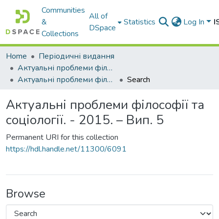
Communities
All of
&
Statistics
Log In
I
DSpace
Collections
Home
Періодичні видання
Актуальні проблеми філософії та соціології
Актуальні проблеми філософії та соціології. - 2015. – Вип. 5
Search
Актуальні проблеми філософії та
соціології. - 2015. – Вип. 5
Permanent URI for this collection
https://hdl.handle.net/11300/6091
Browse