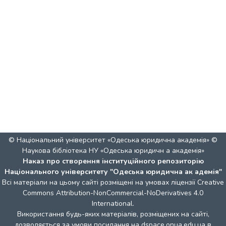
© Національний університет «Одеська юридична академія» ©
Наукова бібліотека НУ «Одеська юридичн а академія»
Наказ про створення інституційного репозиторію
Національного університету "Одеська юридична ак адемія"
Всі матеріали на цьому сайті розміщені на умовах ліцензії
Creative
Commons Attribution-NonCommercial-NoDerivatives 4.0
International
.
Використання будь-яких матеріалів, розміщених на сайті,
дозволяється за умови посилання на dspace.onua.edu.ua в