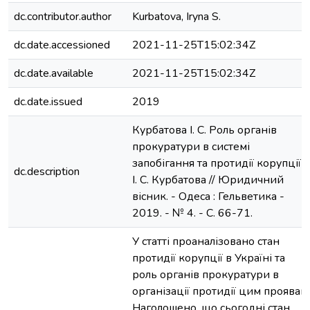
dc.contributor.author
Kurbatova, Iryna S.
dc.date.accessioned
2021-11-25T15:02:34Z
dc.date.available
2021-11-25T15:02:34Z
dc.date.issued
2019
Курбатова І. С. Роль органів
прокуратури в системі
запобігання та протидії корупції /
dc.description
І. С. Курбатова // Юридичний
вісник. - Одеса : Гельветика -
2019. - № 4. - С. 66-71.
У статті проаналізовано стан
протидії корупції в Україні та
роль органів прокуратури в
організації протидії цим проявам.
Наголошено, що сьогодні стан