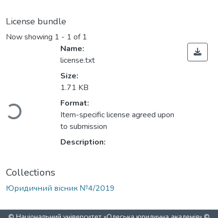
License bundle
Now showing
1 - 1 of 1
Name:
license.txt
Size:
1.71 KB
Format:
Loading...
Item-specific license agreed upon
to submission
Description:
Collections
Юридичний вісник №4/2019
© Національний університет «Одеська юридична академія» ©