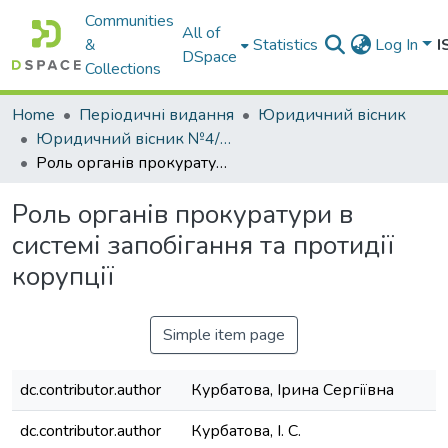
Communities
All of
&
Statistics
Log In
I
DSpace
Collections
Home
Періодичні видання
Юридичний вісник
Юридичний вісник №4/2019
Роль органів прокуратури в системі запобігання та протидії корупції
Роль органів прокуратури в
системі запобігання та протидії
корупції
Simple item page
dc.contributor.author
Курбатова, Ірина Сергіївна
dc.contributor.author
Курбатова, І. С.