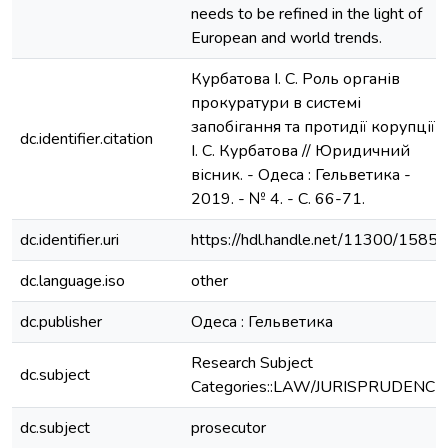
needs to be refined in the light of
European and world trends.
Курбатова І. С. Роль органів
прокуратури в системі
запобігання та протидії корупції /
dc.identifier.citation
І. С. Курбатова // Юридичний
вісник. - Одеса : Гельветика -
2019. - № 4. - С. 66-71.
dc.identifier.uri
https://hdl.handle.net/11300/15855
dc.language.iso
other
dc.publisher
Одеса : Гельветика
Research Subject
dc.subject
Categories::LAW/JURISPRUDENCE
dc.subject
prosecutor