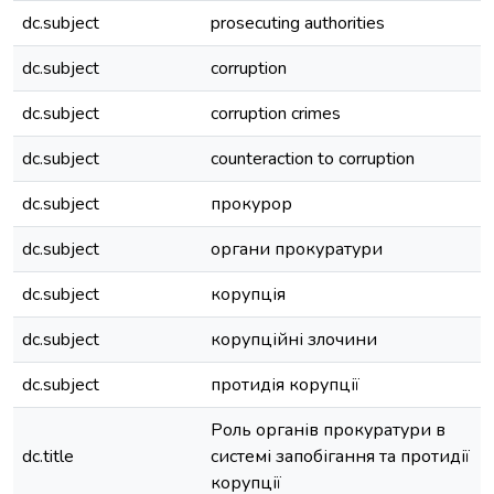
dc.subject
prosecuting authorities
dc.subject
corruption
dc.subject
corruption crimes
dc.subject
counteraction to corruption
dc.subject
прокурор
dc.subject
органи прокуратури
dc.subject
корупція
dc.subject
корупційні злочини
dc.subject
протидія корупції
Роль органів прокуратури в
dc.title
системі запобігання та протидії
корупції