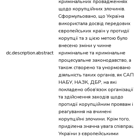
кримінальних провадженнях
щодо корупційних злочинів.
Сформульовано, що Україна
використала досвід передових
європейських країн у протидії
корупції та з цією метою було
внесено зміни у чинне
dc.description.abstract
кримінальне та кримінальне
процесуальне законодавство, а
також створено та унормовано
діяльність таких органів, як САП,
НАБУ, НАЗК, ДБР, на які
покладено обов’язок організації
та здійснення заходів щодо
протидії корупційним проявам і
реагування на вчинені
корупційні злочини. Крім того,
приділена значна увага співпраці
України з європейськими