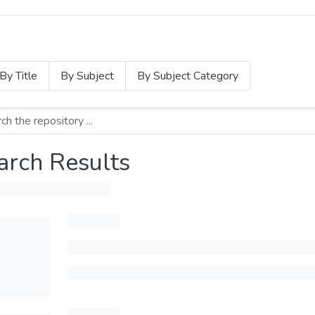
By Title
By Subject
By Subject Category
arch Results