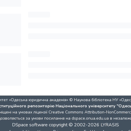
итет «Одеська юридична академія» © Наукова бібліотека НУ «Одес
ституційного репозиторію Національного університету "Одес
міщені на умовах ліцензії
Creative Commons Attribution-NonCommercia
 дозволяється за умови посилання на dspace.onua.edu.ua в незалежн
DSpace software
copyright © 2002-2026
LYRASIS