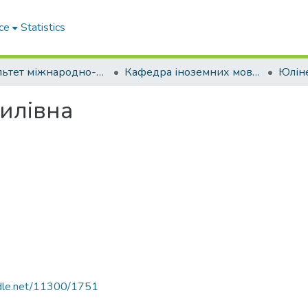
ce
Statistics
Факультет міжнародно-правових відносин
Кафедра іноземних мов № 1 (з жовтня 2023 року перенесена на Факультет цивільної та господарської юстиції)
илівна
andle.net/11300/1751