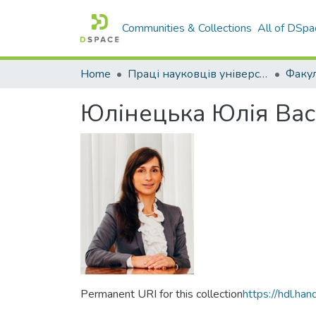
Communities & Collections
All of DSpa
Home
Праці науковців університету
Юлінецька Юлія Вас
Permanent URI for this collection
https://hdl.h