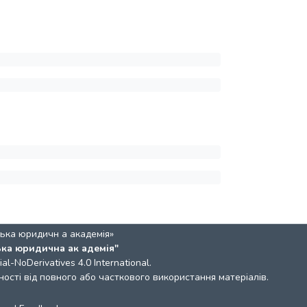
ька юридичн а академія»
ька юридична ак адемія"
l-NoDerivatives 4.0 International
.
ості від повного або часткового використання матеріалів.