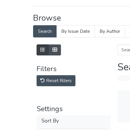
Browse
Search
By Issue Date
By Author
Se
Filters
Reset filters
Settings
Sort By