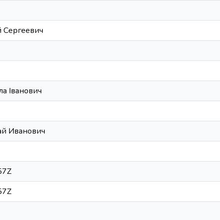
й Сергеевич
а Іванович
ай Иванович
.
57Z
57Z