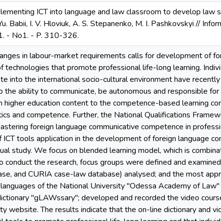
mplementing ICT into language and law classroom to develop law
 Yu. Babii, I. V. Hloviuk, A. S. Stepanenko, M. I. Pashkovskyi // In
1. - No1. - P. 310-326.
anges in labour-market requirements calls for development of f
technologies that promote professional life-long learning. Individ
ate into the international socio-cultural environment have recentl
 the ability to communicate, be autonomous and responsible for
n higher education content to the competence-based learning co
ics and competence. Further, the National Qualifications Framew
stering foreign language communicative competence in profession
f ICT tools application in the development of foreign language 
dual study. We focus on blended learning model, which is combinat
o conduct the research, focus groups were defined and examined; 
, and CURIA case-law database) analysed; and the most approp
 languages of the National University "Odessa Academy of Law" 
dictionary "gLAWssary"; developed and recorded the video course
ity website. The results indicate that the on-line dictionary and