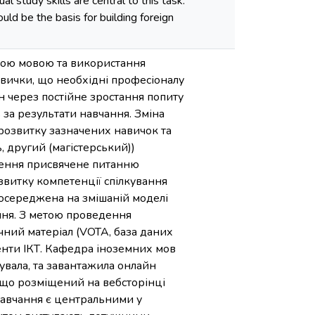
l study skills are central to this task.
uld be the basis for building foreign
ною мовою та використання
авички, що необхідні професіоналу
н через постійне зростання попиту
 за результати навчання. Зміна
 розвитку зазначених навичок та
, другий (магістерський))
ження присвячене питанню
звитку компетенції спілкування
зосереджена на змішаній моделі
ння. З метою проведення
чний матеріал (VOTA, база даних
енти ІКТ. Кафедра іноземних мов
увала, та завантажила онлайн
», що розміщений на вебсторінці
 навчання є центральними у