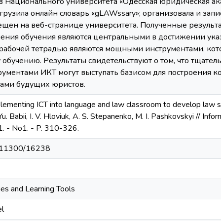
 Национального университета «Одесская юридическая ака
грузила онлайн словарь «gLAWssary»; организовала и записа
ещен на веб-странице университета. Полученные результат
ния обучения являются центральными в достижении указа
 рабочей тетрадью являются мощными инструментами, кот
обучению. Результаты свидетельствуют о том, что тщател
ументами ИКТ могут выступать базисом для построения 
ами будущих юристов.
mplementing ICT into language and law classroom to develop law
 Yu. Babii, I. V. Hloviuk, A. S. Stepanenko, M. I. Pashkovskyi // In
1. - No1. - P. 310-326.
et/11300/16238
ies and Learning Tools
el