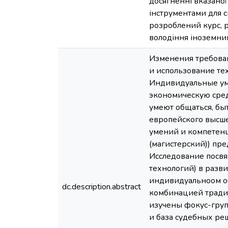
досягненні вказано
інструментами для 
розроблений курс, 
володіння іноземни
Изменения требова
и использование те
Индивидуальные ум
экономическую среду
умеют общаться, бы
европейского высше
умений и компетенц
(магистерский)) пр
Исследование посв
технологий) в разв
индивидуальноом об
dc.description.abstract
комбинацией тради
изучены фокус-гру
и база судебных ре