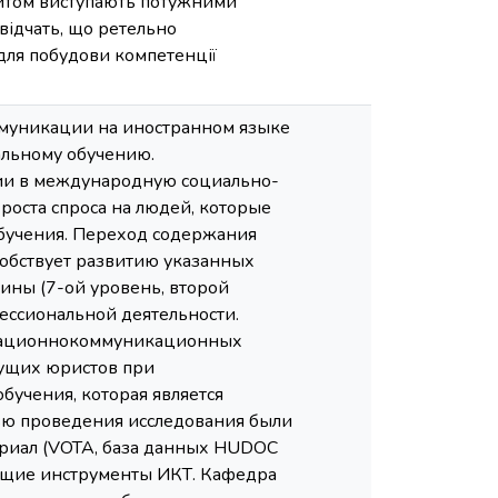
ошитом виступають потужними
відчать, що ретельно
для побудови компетенції
муникации на иностранном языке
альному обучению.
ии в международную социально-
 роста спроса на людей, которые
обучения. Переход содержания
собствует развитию указанных
ины (7-ой уровень, второй
ессиональной деятельности.
рмационнокоммуникационных
дущих юристов при
учения, которая является
ью проведения исследования были
ериал (VOTA, база данных HUDOC
ующие инструменты ИКТ. Кафедра