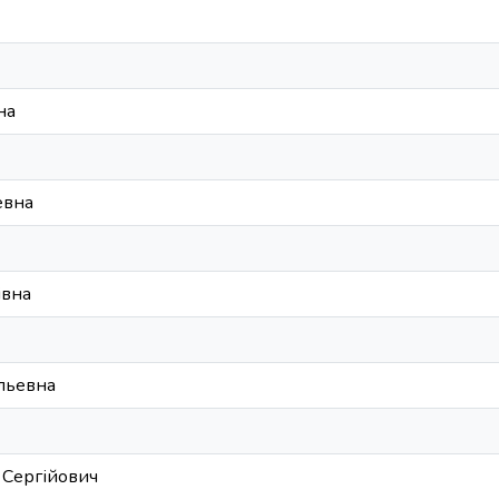
на
евна
івна
льевна
 Сергійович