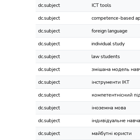
dc.subject
ICT tools
dc.subject
competence-based ap
dc.subject
foreign language
dc.subject
individual study
dc.subject
law students
dc.subject
змішана модель нав
dc.subject
інструменти ІКТ
dc.subject
компетентнісний пі
dc.subject
іноземна мова
dc.subject
індивідуальне навч
dc.subject
майбутні юристи