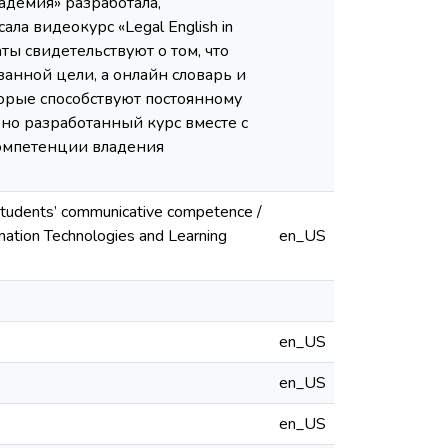
демия» разработала,
ла видеокурс «Legal English in
ы свидетельствуют о том, что
нной цели, а онлайн словарь и
орые способствуют постоянному
ьно разработанный курс вместе с
компетенции владения
 students’ communicative competence /
formation Technologies and Learning
en_US
en_US
en_US
en_US