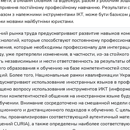
ї мети, а онлайн словник та відеокурс разом з робочим з
сприяння постійному професійному навчанню. Результати с
разом з належними інструментами ІКТ, може бути базисом 
ми мовами майбутніми юристами.
ний рынка труда предусматривают развитие навыков ком
хнологий, которые способствуют постоянному профессион
ения, которые необходимы профессионалу для интеграц
, уже претерпели изменения, в частности, из-за стойкого
ть независимыми и нести ответственность за результаты 
го образования к обучению на базе компетентностей спо
ий. Более того, Национальные рамки квалификации Укра
едусматривают использование иностранных языков в проф
ящено вопросу использования инструментов ИКТ (инфо
итии компетентностей общения на иностранном языке бу
учении. Внимание сосредоточено на смешанной модели об
ционного и дистанционного подходов к обучению. С цел
ппы, проанализирован соответствующий аутентичный мат
шений CURIA), а также определены наиболее соответств