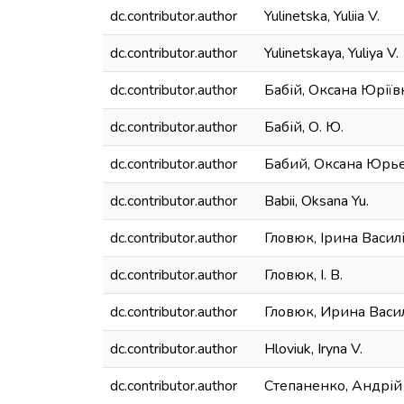
dc.contributor.author
Yulinetska, Yuliia V.
dc.contributor.author
Yulinetskaya, Yuliya V.
dc.contributor.author
Бабій, Оксана Юріїв
dc.contributor.author
Бабій, О. Ю.
dc.contributor.author
Бабий, Оксана Юрь
dc.contributor.author
Babii, Oksana Yu.
dc.contributor.author
Гловюк, Ірина Васил
dc.contributor.author
Гловюк, І. В.
dc.contributor.author
Гловюк, Ирина Васи
dc.contributor.author
Hloviuk, Iryna V.
dc.contributor.author
Степаненко, Андрій