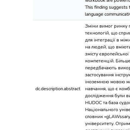
workbook are powerful t
This finding suggests 
language communicati
Зміни вимог ринку 
технологій, що спр
для інтеграції в мі
на людей, що вміють
змісту європейської
компетенцій. Більше
передбачають викор
застосування інстру
іноземною мовою май
dc.description.abstract
навчання, що є комб
дослідження були в
HUDOC та база судов
Національного унів
словник «gLAWssary»
університету. Отрим