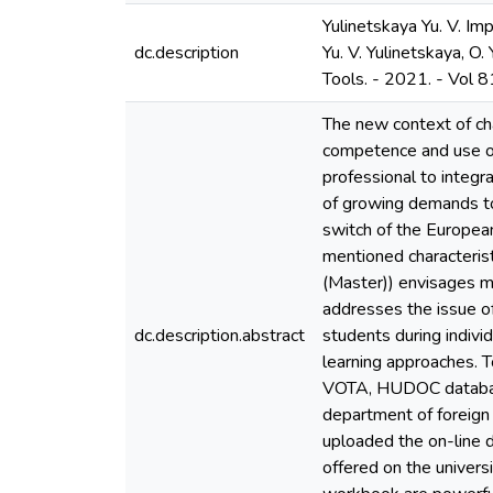
Yulinetskaya Yu. V. I
dc.description
Yu. V. Yulinetskaya, O.
Tools. - 2021. - Vol 8
The new context of ch
competence and use of 
professional to integr
of growing demands to
switch of the Europea
mentioned characterist
(Master)) envisages ma
addresses the issue o
dc.description.abstract
students during indivi
learning approaches. T
VOTA, HUDOC database
department of foreign
uploaded the on-line 
offered on the univers