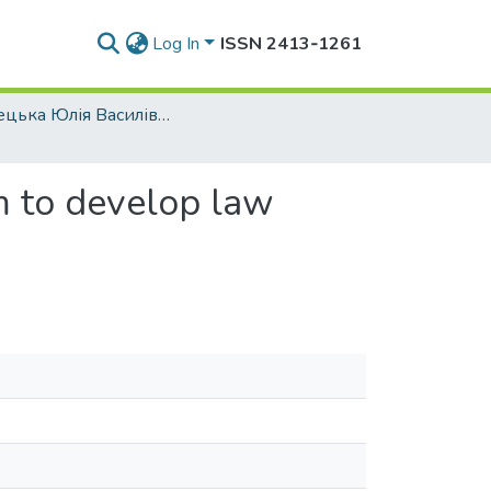
Log In
ISSN 2413‑1261
Юлінецька Юлія Василівна
m to develop law