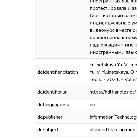
иностранных языков
протестировала и за
Use», который разм
индивидуальные уме
видеокурс вместе с
профессиональному 
надлежащими инстр
иностранными язык
Yulinetskaya Yu. V. I
dc.identifier.citation
Yu. V. Yulinetskaya, O.
Tools. - 2021. - Vol 8
dc.identifier.uri
https://hdl.handle.n
dc.language.iso
en
dc.publisher
Information Technolog
dc.subject
blended learning mod