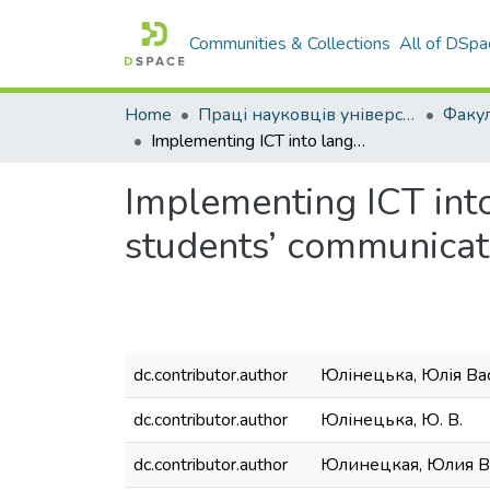
Communities & Collections
All of DSpa
Home
Праці науковців університету
Implementing ICT into language and law classroom to develop law students’ communicative competence
Implementing ICT int
students’ communica
dc.contributor.author
Юлінецька, Юлія Ва
dc.contributor.author
Юлінецька, Ю. В.
dc.contributor.author
Юлинецкая, Юлия В