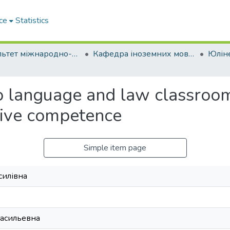
ce
Statistics
Факультет міжнародно-правових відносин
Кафедра іноземних мов № 1 (з жовтня 2023 року перенесена на Факультет цивільної та господарської юстиції)
o language and law classroo
tive competence
Simple item page
силівна
асильевна