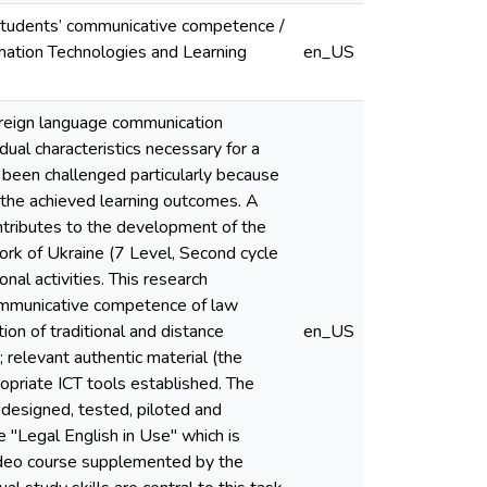
 students’ communicative competence /
formation Technologies and Learning
en_US
oreign language communication
ual characteristics necessary for a
y been challenged particularly because
 the achieved learning outcomes. A
ntributes to the development of the
ork of Ukraine (7 Level, Second cycle
al activities. This research
communicative competence of law
ion of traditional and distance
en_US
relevant authentic material (the
riate ICT tools established. The
designed, tested, piloted and
 "Legal English in Use" which is
 video course supplemented by the