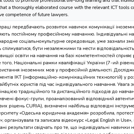
ools to promote professional life-long learning and that individua
that a thoroughly elaborated course with the relevant ICT tools co
ve competence of future lawyers.
праці передбачають розвиток навичок комунікації інозем
ияють постійному професійному навчанню. Індивідуальні н
жнародне соціальнокультурне середовище, уже зазнали змі
 спілкуватися, бути незалежними та нести відповідальність
 вищої освіти на навчання на базі компетентностей сприяє
 того, Національні рамки кваліфікації України (7-ий рівень
истання іноземних мов у професійній діяльності. Дослід
ментів ІКТ (інформаційно-комунікаційних технологій) у ро
бутніх юристів під час індивідуального навчання. Увага 
інацією традиційного та дистанційного підходів до навча
ивчені фокус-групи, проаналізований відповідний автенти
их рішень CURIA), визначені найбільш відповідні інструм
ерситету «Одеська юридична академія» розробила, протест
; організувала та записала відеокурс «Legal English in Use
ані результати свідчать про те, що індивідуальні навички