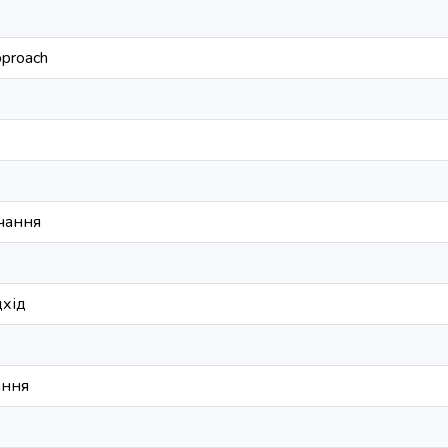
proach
чання
дхід
ання