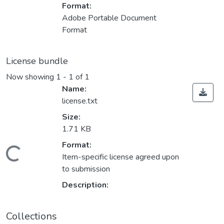
Format:
Adobe Portable Document
Format
License bundle
Now showing
1 - 1 of 1
Name:
license.txt
Size:
1.71 KB
Format:
ding...
Item-specific license agreed upon
to submission
Description:
Collections