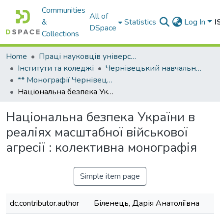
Communities
All of
&
Statistics
Log In
I
DSpace
Collections
Home
Праці науковців університету
Інститути та коледжі
Чернівецький навчально-науковий юридичний інститут Національного університету «Одеська юридична академія»
** Монографії Чернівецького навчально-наукового юридичного інституту Національного університету «Одеська юридична академія»
Національна безпека України в реаліях масштабної військової агресії : колективна монографія
Національна безпека України в
реаліях масштабної військової
агресії : колективна монографія
Simple item page
dc.contributor.author
Біленець, Дарія Анатоліївна