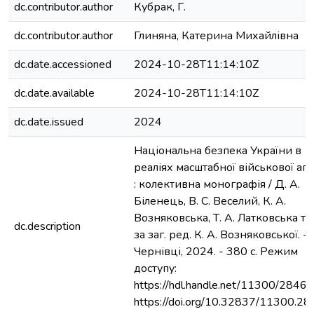
dc.contributor.author
Кубрак, Г.
dc.contributor.author
Глиняна, Катерина Михайлівна
dc.date.accessioned
2024-10-28T11:14:10Z
dc.date.available
2024-10-28T11:14:10Z
dc.date.issued
2024
Національна безпека України в
реаліях масштабної військової агр
: колективна монографія / Д. А.
Біленець, В. С. Веселий, К. А.
Возняковська, Т. А. Латковська та і
dc.description
за заг. ред. К. А. Возняковської. -
Чернівці, 2024. - 380 с. Режим
доступу:
https://hdl.handle.net/11300/28467
https://doi.org/10.32837/11300.2