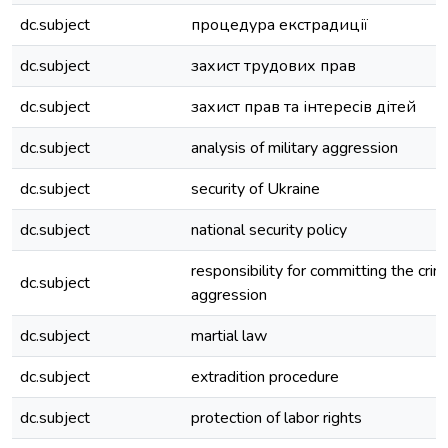
dc.subject
процедура екстрадиції
dc.subject
захист трудових прав
dc.subject
захист прав та інтересів дітей
dc.subject
analysis of military aggression
dc.subject
security of Ukraine
dc.subject
national security policy
responsibility for committing the crim
dc.subject
aggression
dc.subject
martial law
dc.subject
extradition procedure
dc.subject
protection of labor rights