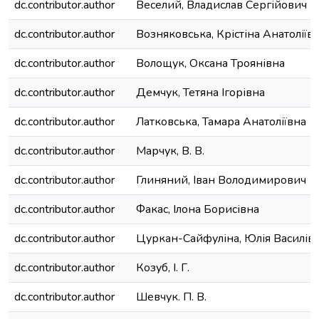
dc.contributor.author
Веселий, Владислав Сергійович
dc.contributor.author
Возняковська, Крістіна Анатоліїв
dc.contributor.author
Волощук, Оксана Троянівна
dc.contributor.author
Демчук, Тетяна Ігорівна
dc.contributor.author
Латковська, Тамара Анатоліївна
dc.contributor.author
Марчук, В. В.
dc.contributor.author
Глиняний, Іван Володимирович
dc.contributor.author
Факас, Ілона Борисівна
dc.contributor.author
Цуркан-Сайфуліна, Юлія Василів
dc.contributor.author
Козуб, І. Г.
dc.contributor.author
Шевчук. П. В.