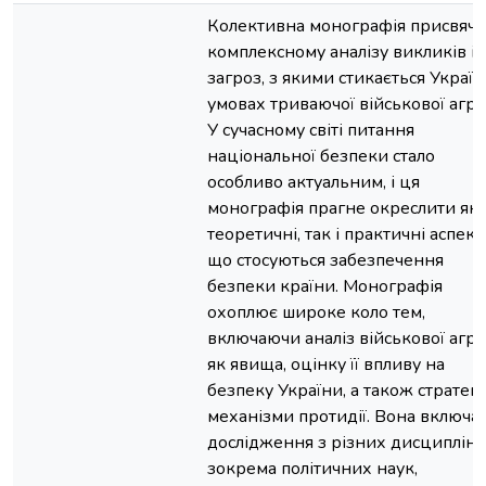
Колективна монографія присвяч
комплексному аналізу викликів і
загроз, з якими стикається Україн
умовах триваючої військової агрес
У сучасному світі питання
національної безпеки стало
особливо актуальним, і ця
монографія прагне окреслити як
теоретичні, так і практичні аспект
що стосуються забезпечення
безпеки країни. Монографія
охоплює широке коло тем,
включаючи аналіз військової агрес
як явища, оцінку її впливу на
безпеку України, а також стратегії
механізми протидії. Вона включа
дослідження з різних дисциплін,
зокрема політичних наук,