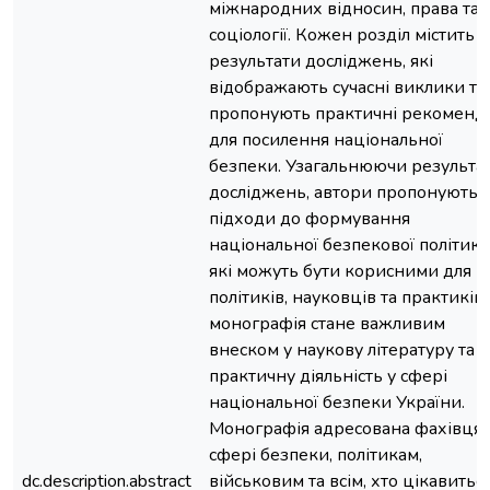
міжнародних відносин, права та
соціології. Кожен розділ містить
результати досліджень, які
відображають сучасні виклики та
пропонують практичні рекоменда
для посилення національної
безпеки. Узагальнюючи результа
досліджень, автори пропонують 
підходи до формування
національної безпекової політики
які можуть бути корисними для
політиків, науковців та практиків
монографія стане важливим
внеском у наукову літературу та
практичну діяльність у сфері
національної безпеки України.
Монографія адресована фахівцям
сфері безпеки, політикам,
dc.description.abstract
військовим та всім, хто цікавитьс