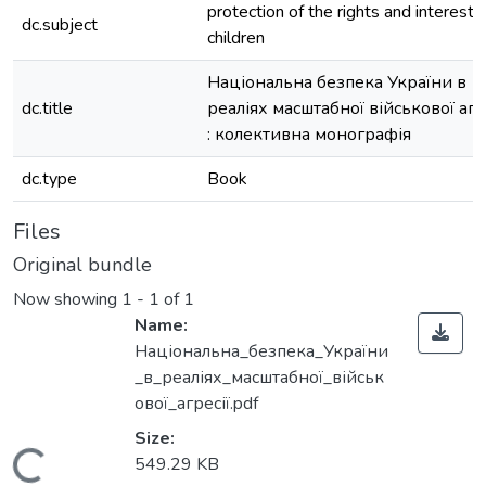
protection of the rights and interests
dc.subject
children
Національна безпека України в
dc.title
реаліях масштабної військової агр
: колективна монографія
dc.type
Book
Files
Original bundle
Now showing
1 - 1 of 1
Name:
Національна_безпека_України
_в_реаліях_масштабної_військ
ової_агресії.pdf
Size:
ding...
549.29 KB