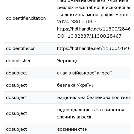
Національна безпека України в
реаліях масштабної військової агр
: колективна монографія. Чернівц
dc.identifier.citation
2024. 380 с. URL:
https://hdl.handle.net/11300/28467
DOI: 10.32837/11300.28467.
dc.identifier.uri
https://hdl.handle.net/11300/28467
dc.publisher
Чернівці
dc.subject
аналіз військової агресії
dc.subject
безпека України
dc.subject
національна безпекова політика
відповідальність за вчинення
dc.subject
злочину агресії
dc.subject
воєнний стан