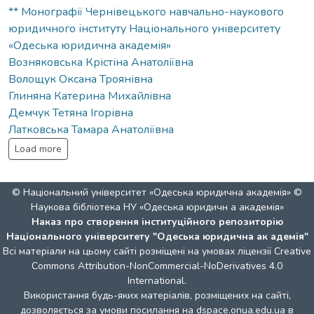
** Монографії Чернівецького навчально-наукового
юридичного інституту Національного університету
«Одеська юридична академія»
Возняковська Крістіна Анатоліївна
Волощук Оксана Троянівна
Глиняна Катерина Михайлівна
Демчук Тетяна Ігорівна
Латковська Тамара Анатоліївна
Load more
© Національний університет «Одеська юридична академія» ©
Наукова бібліотека НУ «Одеська юридичн а академія»
Наказ про створення інституційного репозиторію
Національного університету "Одеська юридична ак адемія"
Всі матеріали на цьому сайті розміщені на умовах ліцензії
Creative
Commons Attribution-NonCommercial-NoDerivatives 4.0
International
.
Використання будь-яких матеріалів, розміщених на сайті,
дозволяється за умови посилання на dspace.onua.edu.ua в